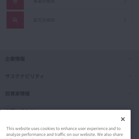
事業所検索
販売店検索
列
企業情報
列
サステナビリティ
列
投資家情報
列
お問い合わせ
列
製品情報
This website uses cookies to enhance user experience and to
analyze performance and traffic on our website. We also share