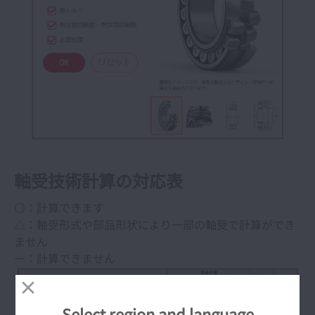
（ダイレクトドライブモータ）
設計ツール(Click!Speedy™)(NSKリニアガイ
ド、ボールねじ)
精機製品関連ダウンロード（アプリケーショ
ン・取扱説明書）
開く
e-Learning「NSKacademy」ベアリング編
軸受技術計算の対応表
精機製品・産業レポート
〇：計算できます
開く
△：軸受形式や部品形状により一部の軸受で計算ができ
精機製品・技術レポート
ません
開く
ー：計算できません
ベアリングのABC
開く 
Select region and language