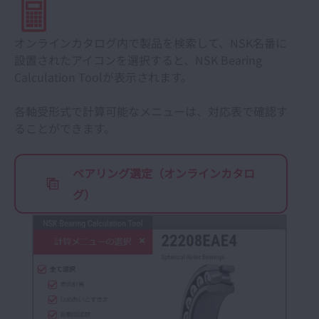
CADデータ
オンラインカタログ内で製品を検索して、NSK名番に
設置されたアイコンを選択すると、NSK Bearing
Calculation Toolが表示されます。
軸受製品 技術計算
各軸受形式で計算可能なメニューは、対応表で確認す
ベアリングドクター(軸受の損傷と対策)
ることができます。
軸受情報アプリ NSK Verify
ベアリング選定（オンラインカタロ
グ）
テクニカルレポート
研究開発
開く
直動製品選定ツール （ボールねじ、NSKリニ
アガイド、モノキャリア） メガトルクモータ