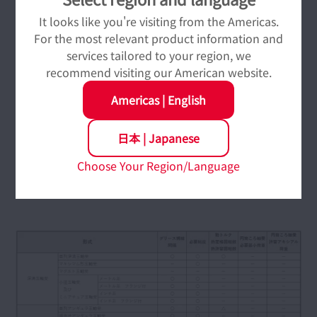
状態監視・診断
It looks like you're visiting from the Americas.
For the most relevant product information and
services tailored to your region, we
recommend visiting our American website.
Americas
|
English
日本
|
Japanese
Choose Your Region/Language
クリックして拡大