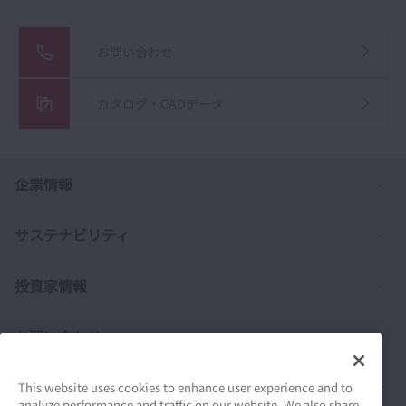
お問い合わせ
カタログ・CADデータ
列
企業情報
列
サステナビリティ
列
投資家情報
列
お問い合わせ
列
製品情報
This website uses cookies to enhance user experience and to
analyze performance and traffic on our website. We also share