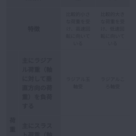
比較的小さ
比較的大き
な荷重を受
な荷重を受
特徴
け、高速回
け、低速回
転に向いて
転に向いて
いる
いる
主にラジア
ル荷重（軸
に対して垂
ラジアル玉
ラジアルこ
軸受
ろ軸受
直方向の荷
重）を負荷
する
荷
主にスラス
重
ト荷重（軸