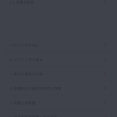
2.1 深溝玉軸受
ベアリングのABC
0. ベアリングの基本
1. 転がり軸受の分類
2. 各種転がり軸受の形式と特徴
3. 荷重と負荷圏
4. 基本動定格荷重と疲れ寿命