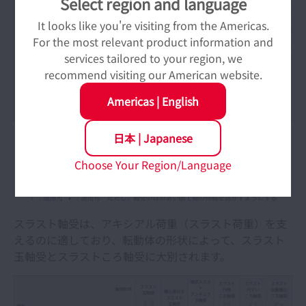
Select region and language
It looks like you're visiting from the Americas.
For the most relevant product information and
services tailored to your region, we
recommend visiting our American website.
Americas
|
English
日本
|
Japanese
スラスト軸受の形式と特徴
Choose Your Region/Language
スラスト軸受は、アキシアル荷重（スラスト荷重）を支
えるのに適しており、転動体の形状によって、スラスト
玉軸受とスラストころ軸受に大別されます。