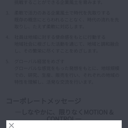
ニュース
挑戦することができる企業風土を育みます。
柔軟で活力のある企業風土で時代を先取りする
投資家情報
既存の概念にとらわれることなく、時代の流れを先
開く 投資家情報
取りし、たえず柔軟に対応します。
サステナビリティ情報
社員は地域に対する使命感をもとに行動する
開く サステナビリティ
地域社会に根ざした活動を通じて、地域と調和融合
し、その繁栄に尽くすことをめざします。
採用情報
開く 採用情報
グローバル経営をめざす
Webマガジン「NSK Stories」
グローバルな感覚をもった発想をもとに、地球規模
での、研究、生産、販売を行い、それぞれの地域の
特性を理解し、活発な交流を行います。
＿ with Motion & Control
開く ＿ with Motion & 
コーポレートメッセージ
ベアリング入門
開く ベアリング入門
―しなやかに、限りなくMOTION &
CONTROL―
｢しなやかに｣は、弾力性、円滑性、粘り強さ、柔軟性、