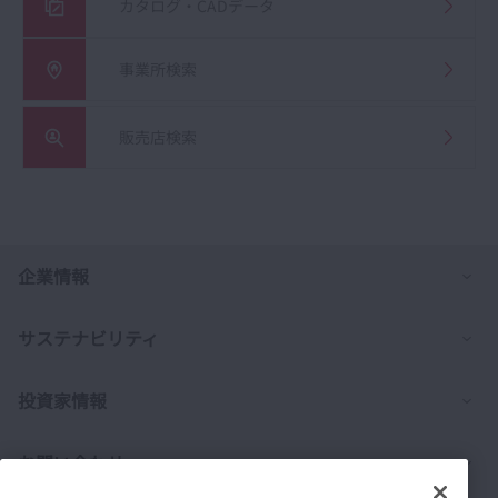
カタログ・CADデータ
事業所検索
販売店検索
列
企業情報
列
サステナビリティ
列
投資家情報
列
お問い合わせ