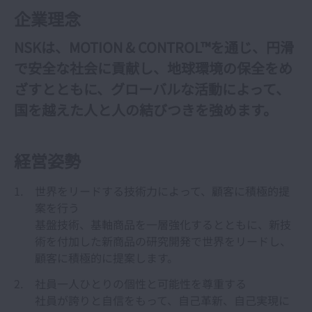
開く About NSK
企業理念
トップメッセージ
NSKは、MOTION & CONTROL™を通じ、円滑
で安全な社会に貢献し、地球環境の保全をめ
企業理念
ざすとともに、グローバルな活動によって、
コーポレートガバナンス
国を越えた人と人の結びつきを強めます。
経営陣
経営姿勢
NSKのあゆみ
世界をリードする技術力によって、顧客に積極的提
案を行う
日本の主な生産拠点の紹介
基盤技術、基軸商品を一層強化するとともに、新技
術を付加した新商品の研究開発で世界をリードし、
こんなところにNSK
顧客に積極的に提案します。
会社概要
社員一人ひとりの個性と可能性を尊重する
社員が誇りと自信をもって、自己革新、自己実現に