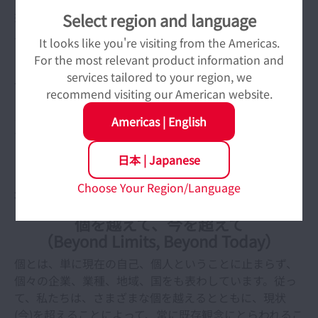
技術レベルの高さの5つを意味し、同時に企業および社
Select region and language
員の姿勢も象徴しています。
It looks like you're visiting from the Americas.
｢限りなく｣は、価値を創造し続けること、成長し続ける
For the most relevant product information and
こと、貢献し続けること、という企業としての目標、使
services tailored to your region, we
命に対する姿勢を表わしています。顧客や一般の方々な
recommend visiting our American website.
ど広く社会に対して、NSKの在り方を示し、好感や共感
を喚起する、NSKのキャッチフレーズともいうべきもの
Americas
|
English
です。 NSKの理念や活動領域、めざす企業像を集約して
います。
日本
|
Japanese
Choose Your Region/Language
行動指針
個を越えて、今を超えて
（Beyond Limits, Beyond Today）
個とは、単に現在の自己、個人ということに止まらず、
個々の企業、業種、地域、国をも表わしています。従っ
て、私たちは、さまざまな個を越えるとともに、現状
(今)を超えることによって、常に既存観念にとらわれるこ