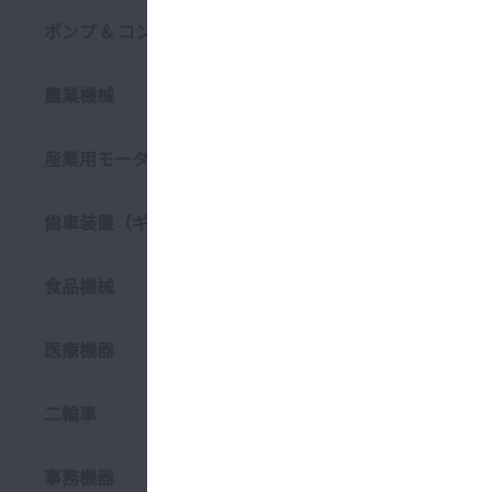
ポンプ & コンプレッサー
NSK
農業機械
産業用モータ
歯車装置（ギアボックス）
食品機械
医療機器
二輪車
関連
事務機器