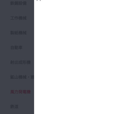
風力
鉄鋼設備
工作機械
製紙機械
自動車
射出成形機
鉱山機械・建設機械
風力発電機
鉄道