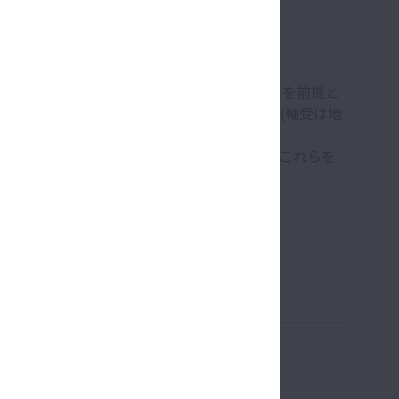
れます。これは、風車が20年間稼動することを前提と
ル発生時の部品交換が容易でないためです。(軸受は地
る高所で使用されます。)
のトップクラスの実力を備えています。また、これらを
期待に応えています。