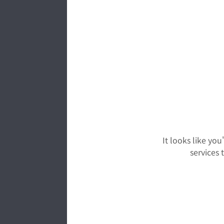
関連
メー
It looks like yo
services