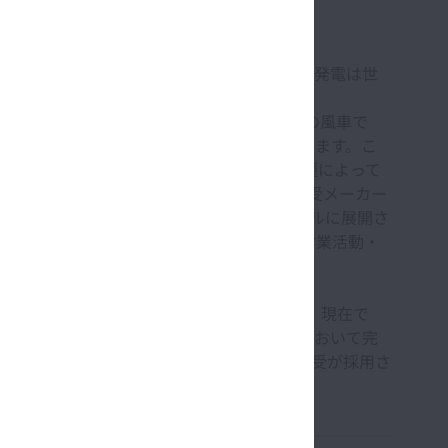
せないクリーンエネルギソースとして、風力発電は世
、現在、数多く建設されている2MWクラスの風車で
が60～100m、総重量は200t以上にもなります。こ
形になり、内径で100mm～700mm、機種によって
な大形の軸受を安定的に市場に供給できる軸受メーカー
かありません。風力発電機産業は今やグローバルに展開さ
るのはもちろんのこと、世界の主要拠点で営業活動・
なります。
独占していた欧州風車産業向けに参入を開始し、現在で
給しています。NSK軸受は風力発電機市場において完
の風車メーカーのうち、9社までにNSKの軸受が採用さ