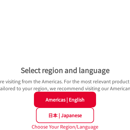
製品
トル系円すいころ軸受
Select region and language
高度なラジアル荷重と一方向のアキシアル
詳細ぺージへ
u're visiting from the Americas. For the most relevant produc
 tailored to your region, we recommend visiting our American
Americas
|
English
日本
|
Japanese
Choose Your Region/Language