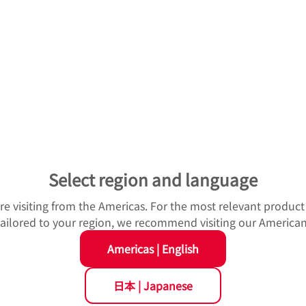
IR活動のスポークスパーソン
性および開示の公平性を確保するために、当社が行うIR活動は
クスパーソンとして行います。また、必要に応じて、社外取締
ます。
インサイダー情報の管理と沈黙期
家との対話において、インサイダー情報の伝達は行いません。
情報開示委員会がその開示情報の適時性・適正性を確認してい
Select region and language
期毎の決算発表前の一定期間は、決算情報に関する対話を控え
業績見通し等の将来に関する事項
u're visiting from the Americas. For the most relevant produc
 tailored to your region, we recommend visiting our American
おける業績見通し等の将来に関する記述は、当社が開示時点で
Americas
|
English
て作成しています。実際の業績等は、様々な要因により業績見
日本
|
Japanese
カタログ・CADデータ
事業所検索