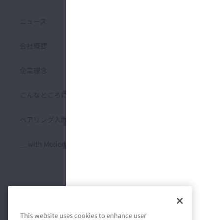
ニュース
環境マネジメント
会社概要
安全マネジメント
企業理念
品質マネジメント
こんなところにNSK
サプライチェーンマネジメン
ト
ベアリング入門
人材マネジメント
＿ with Motion & Control
人権尊重
コーポレートガバナンス
リスクマネジメント
This website uses cookies to enhance user