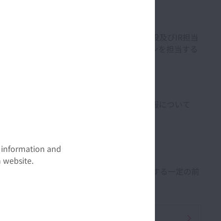
、原則として代表執行役社長、その他の執行役及びIR担当
役を含む取締役や従業員もスポークスパーソンを担当する
間
法令および規則において開示が要求される情報について
ます。
る「サイレント期間」としています。
t information and
 website.
入手している情報および合理的であると判断する一定の前
通しとは異なる結果となる場合があります。
販売店検索