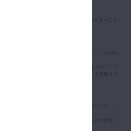
ヤー、株主・投資家、従業員、地域社会、次世代すべての
もに、積極的に対話を行っていきます。
いる金融商品取引所の定める適時開示規則に則り、情報開
社ステークホルダーの皆様に、当社への理解を深めていた
・社会などの非財務情報についても、企業活動の重要な情
れる情報については、それぞれ適切な方法で開示を行うと
す。
ュースリリースの配信や当社ウェブサイトへの資料掲載