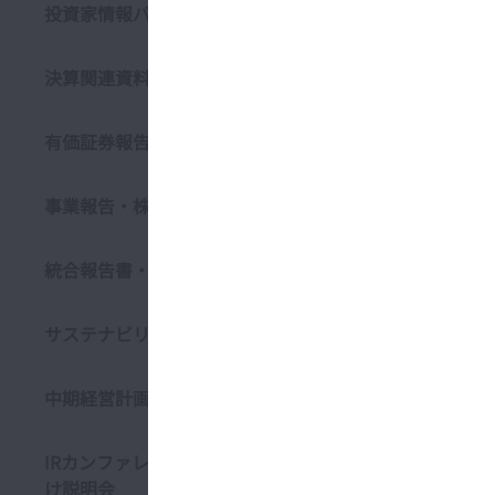
投資家情報バックナンバー
1. 
日本精工株
決算関連資料
ステークホ
2. 
有価証券報告書
当社は、金
事業報告・株主通信
示を行いま
また、法令
統合報告書・アニュアルレポート
だくために
報として認
サステナビリティ説明会
3. 
中期経営計画
法令および
ともに、当
また、法令
IRカンファレンス・個人投資家向
等、適宜、
け説明会