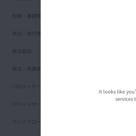
4. 
財務・業績情報
情報の正確
者をスポー
株式・格付情報
ことがあり
5. 
株主総会
株主・投資
株主・投資家との対話
は、当社の
また、四半
CEOメッセージ
6. 
It looks like yo
services
CFOメッセージ
開示情報に
提に基づい
ディスクロージャー・ポリシー