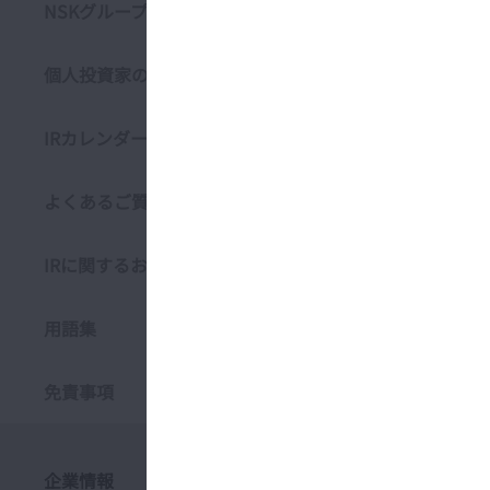
NSKグループ税務方針
個人投資家の皆さまへ
IRカレンダー
よくあるご質問
IRに関するお問い合わせ
用語集
免責事項
企業情報
サステナビリティ