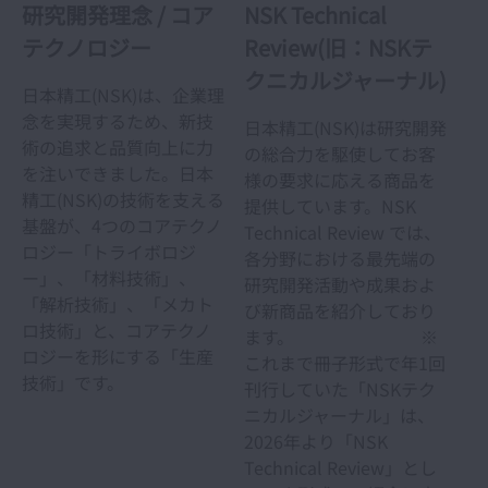
研究開発理念 / コア
NSK Technical
テクノロジー
Review(旧：NSKテ
クニカルジャーナル)
日本精工(NSK)は、企業理
念を実現するため、新技
日本精工(NSK)は研究開発
術の追求と品質向上に力
の総合力を駆使してお客
を注いできました。日本
様の要求に応える商品を
精工(NSK)の技術を支える
提供しています。NSK
基盤が、4つのコアテクノ
Technical Review では、
ロジー「トライボロジ
各分野における最先端の
ー」、「材料技術」、
研究開発活動や成果およ
「解析技術」、「メカト
び新商品を紹介しており
ロ技術」と、コアテクノ
ます。 ※
ロジーを形にする「生産
これまで冊子形式で年1回
技術」です。
刊行していた「NSKテク
ニカルジャーナル」は、
2026年より「NSK
Technical Review」とし