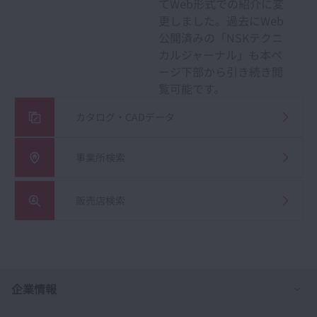
てWeb形式での紹介に変
更しました。過去にWeb
公開済みの「NSKテクニ
カルジャーナル」も本ペ
ージ下部から引き続き閲
覧可能です。
カタログ・CADデータ
事業所検索
販売店検索
列
企業情報