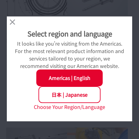
CADデータ
直動製品選定ツー
ル （ボールねじ、
Select region and language
ベアリング製品および精機
NSKリニアガイド、
製品（ボールねじ、NSKリ
It looks like you're visiting from the Americas.
モノキャリア） メガ
ニアガイド）の2D/3D CAD
For the most relevant product information and
データがダウンロードいた
トルクモータ （ダ
services tailored to your region, we
だけます。
イレクトドライブモ
recommend visiting our American website.
ータ）
Americas
|
English
ボールねじ、NSKリニアガ
日本
|
Japanese
イド、モノキャリア、メガ
トルクモータの選定ツール
Choose Your Region/Language
をお使いいただけます。