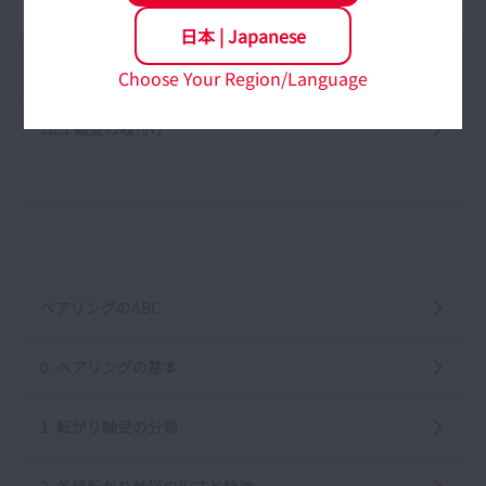
日本
|
Japanese
9.2 油潤滑
Choose Your Region/Language
10.1 軸受の取付け
ベアリングのABC
0. ベアリングの基本
1. 転がり軸受の分類