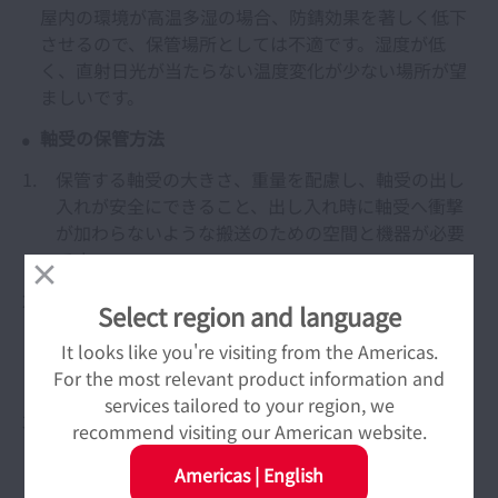
屋内の環境が高温多湿の場合、防錆効果を著しく低下
させるので、保管場所としては不適です。湿度が低
く、直射日光が当たらない温度変化が少ない場所が望
ましいです。
軸受の保管方法
保管する軸受の大きさ、重量を配慮し、軸受の出し
入れが安全にできること、出し入れ時に軸受へ衝撃
が加わらないような搬送のための空間と機器が必要
です。
上記を考慮した適正な棚を設置し、保管するのが望
Select region and language
ましいです。なお、棚の最下段は床から30cm位と
It looks like you're visiting from the Americas.
し、床面への直置きは、なるべく避けるようにしま
For the most relevant product information and
す。
services tailored to your region, we
軸受を重ね置きする場合、崩れないように考慮しつ
recommend visiting our American website.
つ、包装箱が損傷しないように、軸受サイズと重量
Americas
|
English
に応じた重ね段数とします。