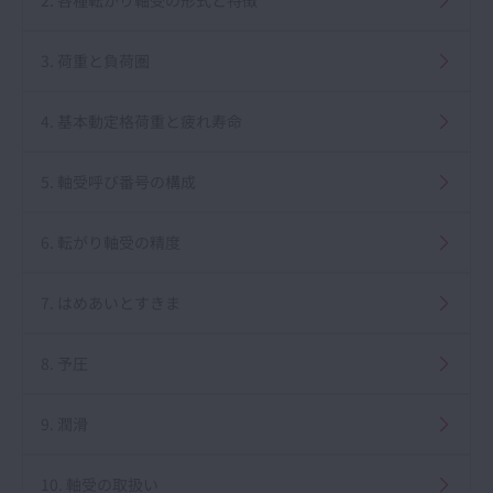
2. 各種転がり軸受の形式と特徴
3. 荷重と負荷圏
4. 基本動定格荷重と疲れ寿命
5. 軸受呼び番号の構成
6. 転がり軸受の精度
7. はめあいとすきま
8. 予圧
9. 潤滑
10. 軸受の取扱い