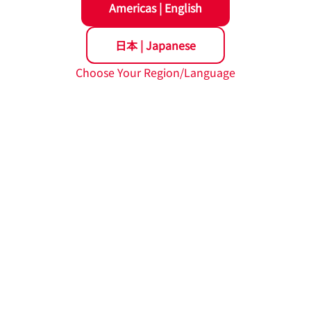
Americas
|
English
期(第165期)定時株主総会招集ご通知
日本
|
Japanese
8日
投資家情報
当に関するお知らせ
Choose Your Region/Language
7日
企業情報
人 NSK奨学財団」が2026年度奨学生の採用式を開催
6日
企業情報
 Best-in-Class Asia Pacific Indexの構成銘柄に24年連続で選定
8日
投資家情報
月期 決算説明会 質疑応答要旨を掲載
4日
投資家情報
月期 決算説明会動画を掲載