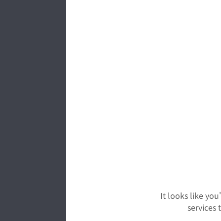
2026年3
2026年06月2
2026年3
2026年06月2
「MURASAK
2026年06月1
日本精工とE
2026年06月1
人事のお知
2026年06月0
2025年度
It looks like yo
services
2026年05月2