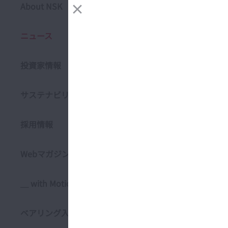
About NSK
過去のニュ
開く About NSK
ニュース
2026
投資家情報
すべて
開く 投資家情報
お知らせ
サステナビリティ情報
開く サステナビリ
2026年08月0
採用情報
2027年3
開く 採用情報
Webマガジン「NSK Stories」
2026年08月0
2027年3
＿ with Motion & Control
2026年08月0
開く ＿ with Motion
令和8年熊
ベアリング入門
開く ベアリング入