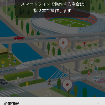
スマートフォンで操作する場合は
指２本で操作します
列
企業情報