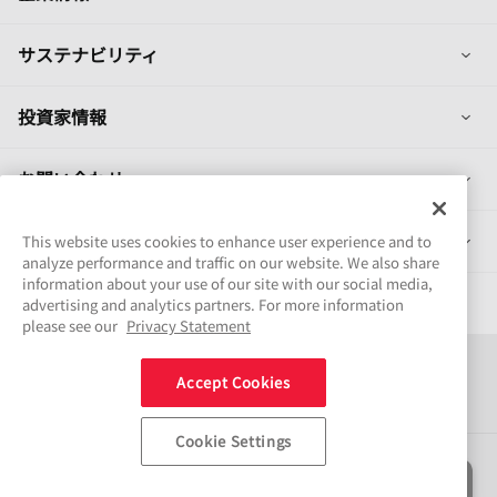
列
サステナビリティ
列
投資家情報
列
お問い合わせ
列
製品情報
This website uses cookies to enhance user experience and to
analyze performance and traffic on our website. We also share
information about your use of our site with our social media,
採用情報
advertising and analytics partners. For more information
please see our
Privacy Statement
Connect
Accept Cookies
Share
Cookie Settings
ソーシャルメディアポリシー
商標について
ご利用条件
情報セキュリティ基本方針
個人情報保護方針
サイトマップ