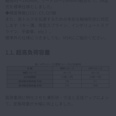
軸径45～140mm、リード10～25mmの組合せで、34型
寿命計算における係数
式を標準仕様としました。
◆精度等級(J1S) : C5, Ct7級
ボールねじのこじりと取付誤差
また、高トルクを伝達するための多彩な軸端形状に対応
します（キー溝、角型スプライン、インボリュートスプ
高負荷駆動用ボールねじHTFシリーズ
ライン、平歯車、etc.）。
標準外の仕様につきましても、NSKにご指示ください。
NSKリニアガイドの速度限界と温度上昇
1.1. 超高負荷容量
NSKリニアガイドによる高速（高精度）化への
課題
NSKリニアガイドの騒音
NSKリニアガイドの吸振性
高荷重用に特化させた溝形状・寸法と玉径アップによっ
て、定格荷重が大幅に向上しました。
『固形油』の開発とNSKリニアカイドヘの応用