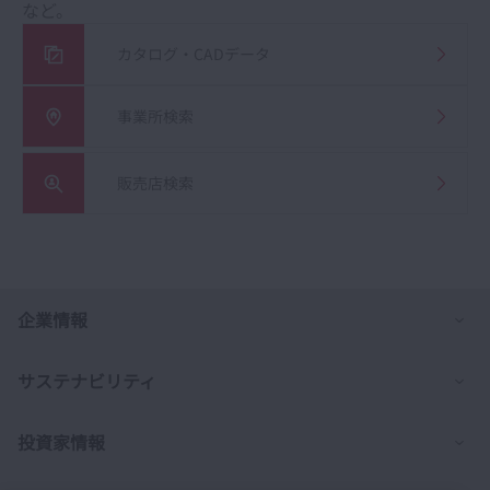
など。
カタログ・CADデータ
事業所検索
販売店検索
列
企業情報
列
サステナビリティ
列
投資家情報