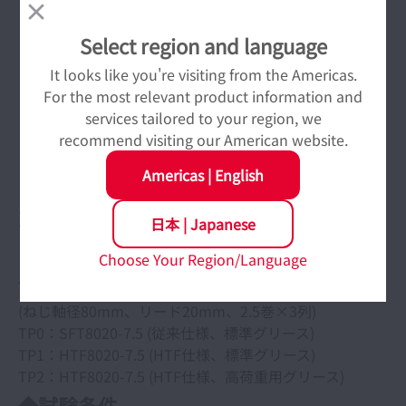
Select region and language
It looks like you're visiting from the Americas.
For the most relevant product information and
services tailored to your region, we
recommend visiting our American website.
Americas
|
English
2. HTFシリーズの耐久性評価試験結果
日本
|
Japanese
Choose Your Region/Language
◆試料
(ねじ軸径80mm、リード20mm、2.5巻×3列)
TP0：SFT8020-7.5 (従来仕様、標準グリース)
TP1：HTF8020-7.5 (HTF仕様、標準グリース)
TP2：HTF8020-7.5 (HTF仕様、高荷重用グリース)
◆試験条件