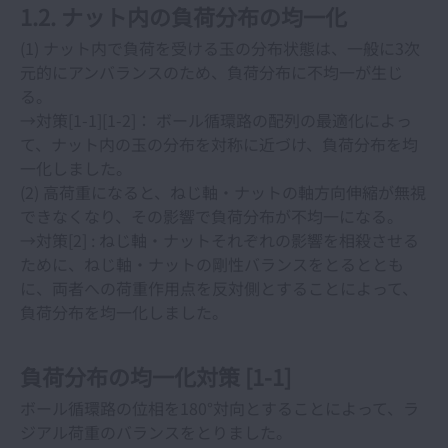
1.2. ナット内の負荷分布の均一化
低発塵性LG2グリースの実用性能
(1) ナット内で負荷を受ける玉の分布状態は、一般に3次
元的にアンバランスのため、負荷分布に不均一が生じ
る。
NSKリニアガイド用「NSK K1™」の開発
→対策[1-1][1-2]： ボール循環路の配列の最適化によっ
て、ナット内の玉の分布を対称に近づけ、負荷分布を均
低発塵グリースLG2、LGU スペーシアシリーズ
一化しました。
(2) 高荷重になると、ねじ軸・ナットの軸方向伸縮が無視
クリーンハンドリング技術
できなくなり、その影響で負荷分布が不均一になる。
→対策[2] : ねじ軸・ナットそれぞれの影響を相殺させる
ために、ねじ軸・ナットの剛性バランスをとるととも
NSKリニアガイドの耐衝撃性
に、両者への荷重作用点を反対側とすることによって、
負荷分布を均一化しました。
ボールねじの摩擦
負荷分布の均一化対策 [1-1]
すべり案内に対する直動転がり案内の特長
ボール循環路の位相を180°対向とすることによって、ラ
ジアル荷重のバランスをとりました。