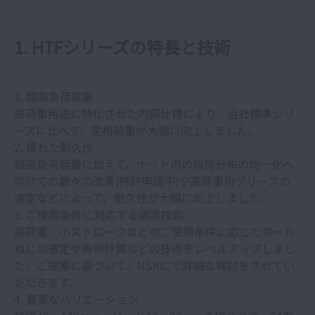
位置決め精度に対するボールねじ･直動案内の
影響
1. HTFシリーズの特長と技術
NSKリニアガイドの高精度化技術開発
1. 超高負荷容量
NSKリニアガイドの運動精度
高荷重用途に特化させた内部仕様により、当社標準シリ
ーズに比べて、定格荷重が大幅に向上しました。
2. 優れた耐久性
NSKリニアガイドの玉通過振動
超高負荷容量に加えて、ナット内の負荷分布の均一化へ
向けての数々の改善(特許申請中)や高荷重用グリースの
高精度エアスライド
選定などによって、耐久性が大幅に向上しました。
3. ご使用条件に対応する選定技術
高荷重、小ストロークなどのご使用条件に応じたボール
ダイレクトドライブモータの技術動向
ねじの選定や寿命計算などの技術をレベルアップしまし
た。ご提案に基づいて、NSKにて詳細な検討をさせてい
工作機械用高剛性NSKリニアガイド
ただきます。
4. 豊富なバリエーション