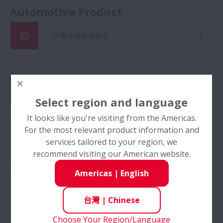
Automotive Product
汽車售後市場目錄
Select region and language
It looks like you're visiting from the Americas.
For the most relevant product information and
services tailored to your region, we
recommend visiting our American website.
Americas
|
English
2D/3D CAD 數據
下載 2D 和 3D CAD 模型檔案和規格。透過
台灣
|
Chinese
PARTcommunity 取得 NSK 產品表。
這項免費服務由 CADENAS GmbH 提供。
Choose Your Region/Language