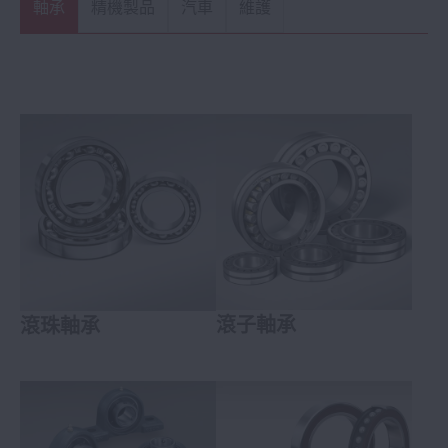
軸承
精機製品
汽車
維護
滾子軸承
滾珠軸承