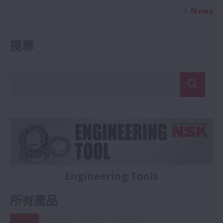
News
搜尋
軸承、汽車零件和線性運動領域的全球
世界一流的專業知識
NSK的汽車關聯製品
領導者
NSK作為客戶的夥伴,我們提供線上型錄、選定工具及技術
NSK做為世界頂尖的汽車零件供應商,
計算等多樣支援方案。
提供您各式高品質的車輪軸承及套件。
風力發電和工作機械上常配置軸承及直線運動製品，多數汽
車廠商皆採用NSK製品。
Engineering Tools
所有產品