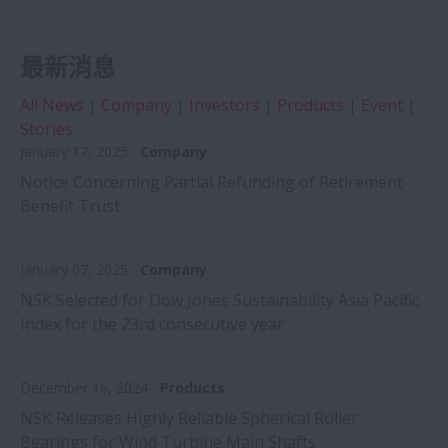
最新消息
All News
|
Company
|
Investors
|
Products
|
Event
|
Stories
January 17, 2025
Company
Notice Concerning Partial Refunding of Retirement
Benefit Trust
January 07, 2025
Company
NSK Selected for Dow Jones Sustainability Asia Pacific
Index for the 23rd consecutive year.
December 16, 2024
Products
NSK Releases Highly Reliable Spherical Roller
Bearings for Wind Turbine Main Shafts