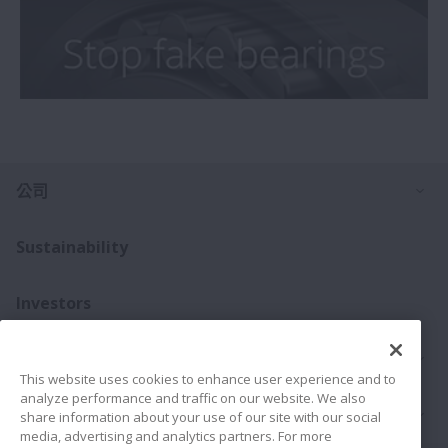
打
公司
Sustainability
Investors
打
聯絡我們
This website uses cookies to enhance user experience and to
analyze performance and traffic on our website. We also
打
產品介紹
share information about your use of our site with our social
media, advertising and analytics partners. For more