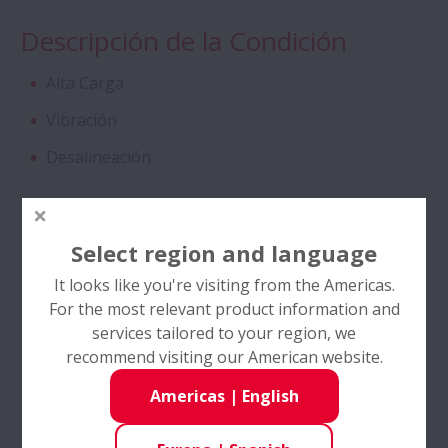
CAM
Descripción de la Condición
Rodamientos Especiales de Doble Hilera
Alta Carga
de Rodillos Cónicos
Vibración
Rodamientos de Bolas de Contacto
Desalineación
Angular
Industrias
Rodamientos de Bolas de Contacto
Select region and language
Cementera
Angular con Jaula SURSAVE
It looks like you're visiting from the Americas.
Papeleras
For the most relevant product information and
Rodamientos de Doble Hilera de Bolas de
Petroquímica
services tailored to your region, we
Ranura Profunda
recommend visiting our American website.
Industria de la Minería
Americas
|
English
Self-Lube® - Insertos Self-Lube® HLT
Acero y No-ferrosas