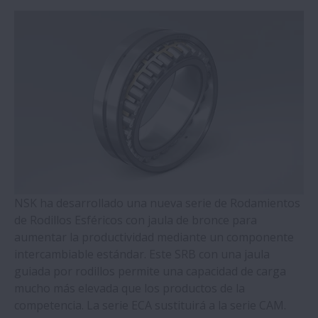
Soportes de Husillos a Bolas Serie WBK
Rodamientos de Bolas de 4 Puntos de
Contacto (Series QJ)
Rodamientos de Rodillos Cilíndricos con
Anillos Autoalineantes
Rodamientos de Rodillos Cónicos de Doble
Hilera
NSK ha desarrollado una nueva serie de Rodamientos
de Rodillos Esféricos con jaula de bronce para
Rodamientos Molded-Oil
aumentar la productividad mediante un componente
intercambiable estándar. Este SRB con una jaula
Plummer Blocks y Accessorios - Serie SNN
guiada por rodillos permite una capacidad de carga
mucho más elevada que los productos de la
competencia. La serie ECA sustituirá a la serie CAM.
Rodamientos de Rodillos Esféricos - Jaula