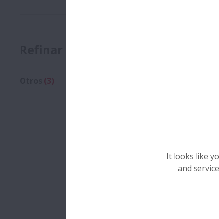
Resultados:
Refinar
Páginas
Otros
(3)
3 Resultados
Preguntas y respuestas -
It looks like 
superprecisión
and service
Preguntas y respuestas -
el sector del cemento