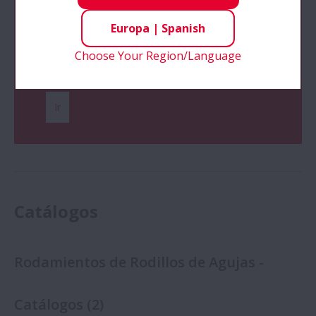
Haga clic aquí para obtener
Europa
|
Spanish
más información sobre el
Choose Your Region/Language
producto
Ir
Catálogos
Rodamientos de Rodillos de Agujas -
Catálogos
(
2
)