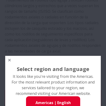
"rodamientos de rodillos tipo aguja") utilizan rodillos
cilíndricos largos y estrechos que a veces superan los
rangos de tamaño JIS/ISO. Se clasifican como
rodamientos axiales o radiales en función de la
dirección de la carga que soporten. Los tipos radiales
incluyen los de casquillo estirado y los macizos, así
como los rodillos de seguimiento específicos para
cada aplicación (seguidores de levas y rodillos). Los
rodamientos axiales de agujas y de rodillos responden
a las necesidades de carga axial.
Select region and language
It looks like you're visiting from the Americas.
Productos
For the most relevant product information and
services tailored to your region, we
recommend visiting our American website.
Productos
Americas
|
English