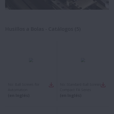
Husillos a Bolas - Catálogos
(
5
)
No:
Ball Screws for
No:
Standard Ball Screws -
Automation
Compact FA Series
(en Inglés)
(en Inglés)