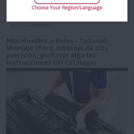
Productos
Choose Your Region/Language
Haga clic aquí para obtener más información
sobre el producto
NSK Husillos a Bolas - Tutorial:
Montaje (Para montaje de alta
precisión, porfavor siga las
instrucciones del catálogo)