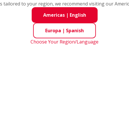
s tailored to your region, we recommend visiting our Ameri
Americas
|
English
Europa
|
Spanish
Choose Your Region/Language
ring Units
No:
Bearings for the Food & Be
)
Industries
(en Inglés)