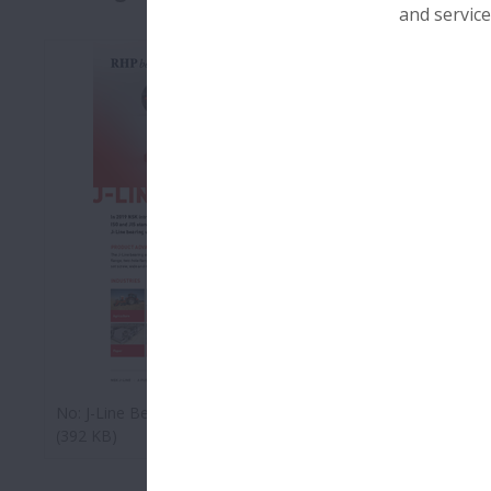
and service
No:
Ball Bea
(en Inglés
No:
J-Line Bearing Units
(
392 KB
)