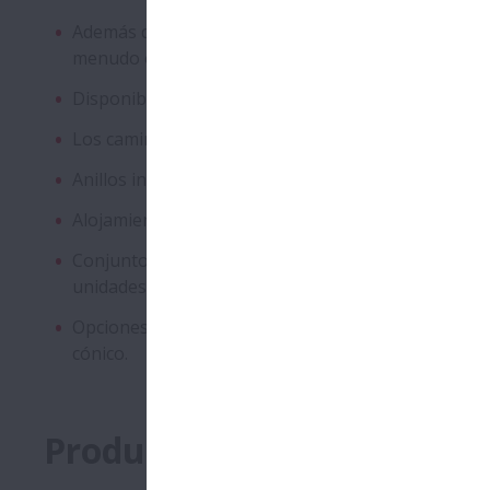
Además del ajuste de interferencia, se ha añadido u
menudo en aplicaciones muy exigentes..
Disponible para relubricación como ejecución está
Los caminos de rodadura con un súper acabado per
Anillos internos y externos en acero templado de p
Alojamiento de hierro fundido de una pieza, rígida y
Conjunto de estanqueidad estándar mediante sellad
unidades con sellado de triple labio.
Opciones disponibles como estándar para el bloqueo 
cónico.
Productos