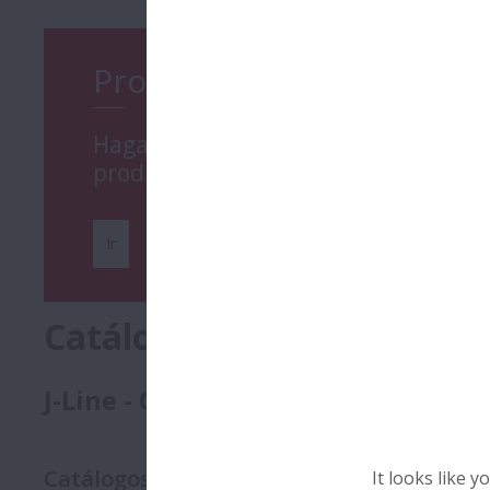
Productos
Haga clic aquí para obtener más inf
producto
Ir
Catálogos
J-Line - Catálogos
Catálogos
(
3
)
It looks like 