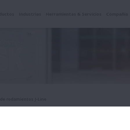
ductos
Industrias
Herramientas & Servicios
Compañía
de rodamientos J-Line
ntos J-Line