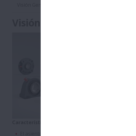
Visión General
Productos
Catálogos
Visión General
La nueva ga
La gama com
prensado y 5
Características y Ventajas:
El asiento esférico compensa la desalineación inicia