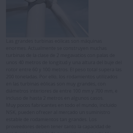
Maquinaria de Moldeo por Inyección
Turbinas Eólicas
Las grandes turbinas eólicas son máquinas
enormes. Actualmente se construyen muchas
Ferrocarril
turbinas de la clase de 2 megavatios con palas de
unos 40 metros de longitud y una altura del buje del
Agricultura
rotor entre 60 y 100 metros. El peso total supera las
200 toneladas. Por ello, los rodamientos utilizados
Motores Industriales
en las turbinas eólicas son muy grandes, con
diámetros interiores de entre 100 mm y 700 mm, e
incluso de hasta 2 metros en algunos casos.
Cajas de cambios
Muy pocos fabricantes en todo el mundo, incluido
NSK, pueden ofrecer al mercado un suministro
Maquinaria para el Procesamiento de
estable de rodamientos tan grandes. Los
Alimentos
proveedores deben tener tanto la capacidad de