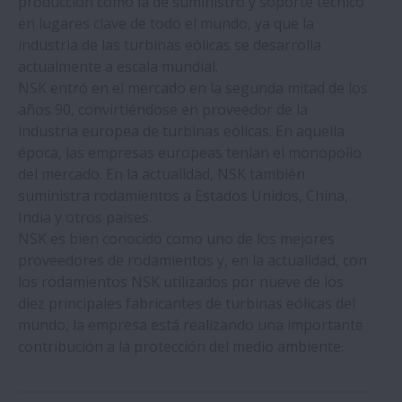
producción como la de suministro y soporte técnico
en lugares clave de todo el mundo, ya que la
Industria Médica
industria de las turbinas eólicas se desarrolla
actualmente a escala mundial.
Motocicletas
NSK entró en el mercado en la segunda mitad de los
años 90, convirtiéndose en proveedor de la
Material de Oficina
industria europea de turbinas eólicas. En aquella
época, las empresas europeas tenían el monopolio
del mercado. En la actualidad, NSK también
Semiconductores
suministra rodamientos a Estados Unidos, China,
India y otros países.
Aceite de Palma
NSK es bien conocido como uno de los mejores
proveedores de rodamientos y, en la actualidad, con
los rodamientos NSK utilizados por nueve de los
Azúcar
diez principales fabricantes de turbinas eólicas del
mundo, la empresa está realizando una importante
Bombas y Compresores
contribución a la protección del medio ambiente.
Cemento