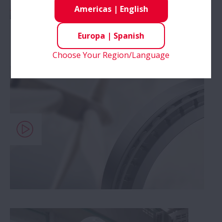
Americas
|
English
NSK Solutions for the Wind
Europa
|
Spanish
Industry
Choose Your Region/Language