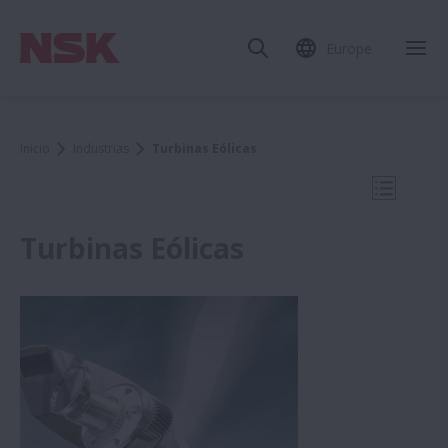
Europe
Cer
Inicio
Industrias
Turbinas Eólicas
Abrir na
Turbinas Eólicas
Industrias
Papeleras
Automoción