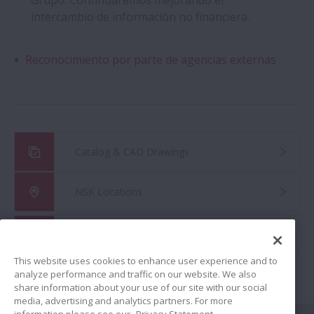
Grupo. Continuaremos mejorando el
intercambio de información no financiera.
Reconocimiento por parte de agencias externas
Catalog & CAD Drawings
NSK Locations
Global Distributor Search
This website uses cookies to enhance user experience and to
analyze performance and traffic on our website. We also
share information about your use of our site with our social
media, advertising and analytics partners. For more
information please see our
Privacy Statement