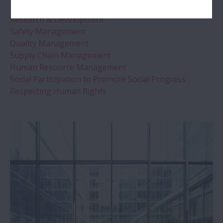
Research & Development
Safety Management
Quality Management
Supply Chain Management
Human Resource Management
Social Participation to Promote Social Progress
Respecting Human Rights