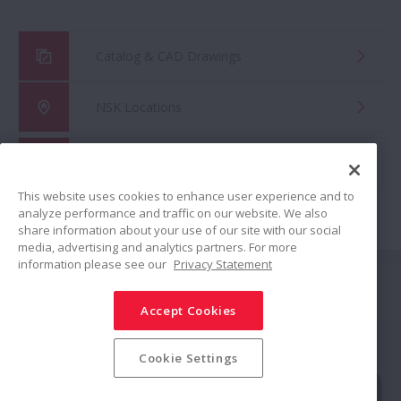
Catalog & CAD Drawings
NSK Locations
Global Distributor Search
This website uses cookies to enhance user experience and to
analyze performance and traffic on our website. We also
share information about your use of our site with our social
media, advertising and analytics partners. For more
information please see our
Privacy Statement
Conectar
Accept Cookies
Compartir
Política de redes sociales
Marcas Comerciales
Cookie Settings
Términos y condiciones
Política de seguridad de la información
Política de privacidad
Modern Slavery Statement
Mapa de sitio