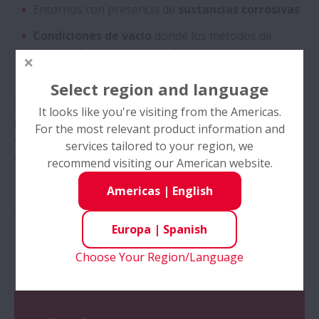
Entornos con presencia de
sustancias corrosivas
Condiciones de vacío
donde los métodos de
lubricación sean inadecuados
Aplicaciones de
alta temperatura
, hasta +400 °C
Select region and language
El rango de Rodamientos NSK serie SPACEA incluye:
It looks like you're visiting from the Americas.
rodamientos de acero inoxidable
,
rodamientos
For the most relevant product information and
cerámicos
,
aqua bearings
,
rodamientos híbridos
services tailored to your region, we
de bolas
,
rodamientos híbridos de bolas cerámica
.
recommend visiting our American website.
Americas
|
English
Europa
|
Spanish
Productos
Choose Your Region/Language