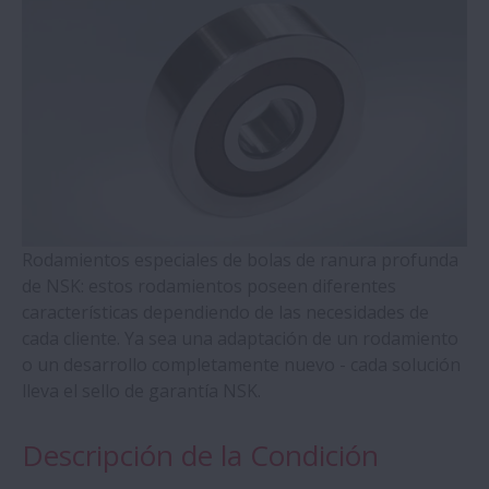
Soportes de Husillos a Bolas Serie WBK
Rodamientos de Bolas de 4 Puntos de
Contacto (Series QJ)
Rodamientos de Rodillos Cilíndricos con
Anillos Autoalineantes
Rodamientos especiales de bolas de ranura profunda
Rodamientos de Rodillos Cónicos de Doble
de NSK: estos rodamientos poseen diferentes
Hilera
características dependiendo de las necesidades de
cada cliente. Ya sea una adaptación de un rodamiento
Rodamientos Molded-Oil
o un desarrollo completamente nuevo - cada solución
lleva el sello de garantía NSK.
Plummer Blocks y Accessorios - Serie SNN
Descripción de la Condición
Rodamientos de Rodillos Esféricos - Jaula