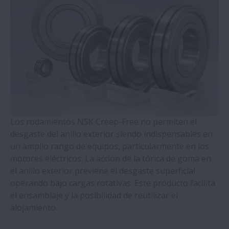
Soportes de Husillos a Bolas Serie WBK
Rodamientos de Bolas de 4 Puntos de
Contacto (Series QJ)
Rodamientos de Rodillos Cilíndricos con
Anillos Autoalineantes
Los rodamientos NSK Creep-Free no permiten el
Rodamientos de Rodillos Cónicos de Doble
desgaste del anillo exterior siendo indispensables en
Hilera
un amplio rango de equipos, particularmente en los
motores eléctricos. La acción de la tórica de goma en
Rodamientos Molded-Oil
el anillo exterior previene el desgaste superficial
operando bajo cargas rotativas. Este producto facilita
Plummer Blocks y Accessorios - Serie SNN
el ensamblaje y la posibilidad de reutilizar el
alojamiento.
Rodamientos de Rodillos Esféricos - Jaula