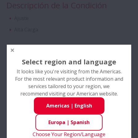
Descripción de la Condición
CAM
Ajuste
Rodamientos Especiales de Doble Hilera
Alta Carga
de Rodillos Cónicos
Industrias
Rodamientos de Bolas de Contacto
Angular
Select region and language
Electrodomésticos
It looks like you're visiting from the Americas.
Motores Eléctricos
Rodamientos de Bolas de Contacto
For the most relevant product information and
Angular con Jaula SURSAVE
Bombas y compresores
services tailored to your region, we
recommend visiting our American website.
Petroquímica
Rodamientos de Doble Hilera de Bolas de
Americas
|
English
Ranura Profunda
Herramientas Eléctricas
Europa
|
Spanish
Self-Lube® - Insertos Self-Lube® HLT
Características del producto
Choose Your Region/Language