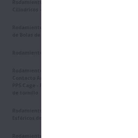
Rodamientos de Rodillos
Cilíndricos – Robustride
Rodamientos de Doble Hilera
de Bolas de Contacto Angular
Rodamientos de Triple Anillo
Rodamientos de Bolas de
Contacto Angular con jaula L-
PPS Cage - Para compresores
de tornillo
Rodamientos de Rodillos
Esféricos de empuje
Rodamientos de Rodillos