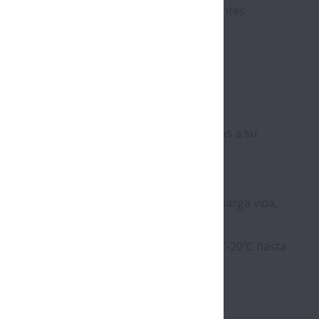
tente a la corrosión que provocan los agentes
adores y químicos
orrosión
escamación de pintura
 vida / bajo coste
tencia superior a lavados regulares, gracias a su
do efectivo y eficiente
tente a fallos por agresiones químicas
ilidad de relubricación para proporcionar larga vida,
mo mantenimiento y máxima productividad
para NSF, ámplio rango de temperaturas (-20ºC hasta
)