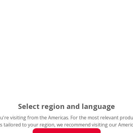
J
10
25
25
Descripción
Parte exterior in
J
Diámetro exte
10
Grupo básic
25
Tamaño diámetro 
25
Engrasable
G
Resistentes a la co
CR
Select region and language
you're visiting from the Americas. For the most relevant prod
s tailored to your region, we recommend visiting our Ameri