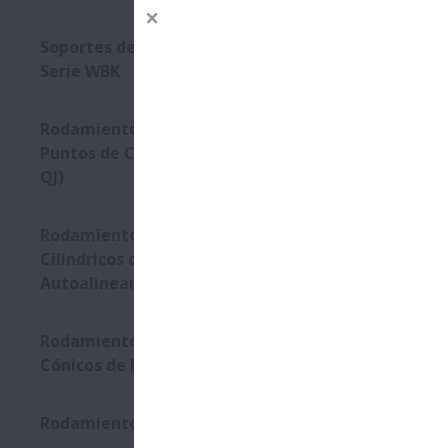
Soportes de Husillos a Bolas
Serie WBK
Rodamientos de Bolas de 4
Puntos de Contacto (Series
QJ)
Rodamientos de Rodillos
Cilíndricos con Anillos
Autoalineantes
Rodamientos de Rodillos
Cónicos de Doble Hilera
Rodamientos Molded-Oil