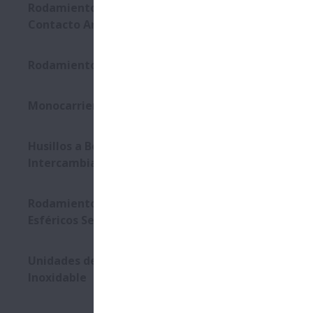
Rodamientos de Bolas de
Contacto Angular Sellados
Rodamientos ELCOMP
Monocarrier Serie MCM/MCH
Husillos a Bolas -
Intercambiables
Rodamientos de Rodillos
Esféricos Sellados
Unidades de Soporte de Acero
Inoxidable