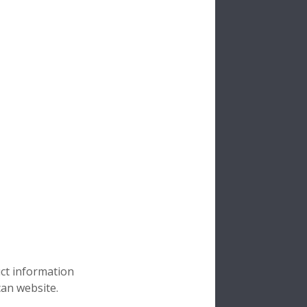
G
CR
versa
rno
o
interno
rrosión
uct information
can website.