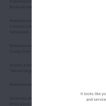
Rodamientos especiales de
Bolas de Ranura Profunda
Rodamientos de Bolas de
Contacto Angular de Ultra
Velocidad - Serie ROBUST
Rodamientos Anti-Desgaste
Creep-Free
Husillo a Bolas con Tuerca
“Extra Larga”
Rodamientos Magneto
It looks like 
Unidades de Soporte con
and service
Brida para Transmisiones