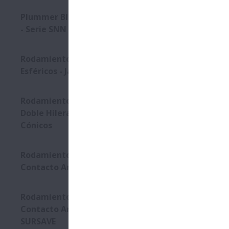
Plummer Blocks y Accessorios
La serie Sil
- Serie SNN
que frecuen
resistencia
Rodamientos de Rodillos
Descrip
Esféricos - Jaula CAM
Ambient
Rodamientos Especiales de
Doble Hilera de Rodillos
Contami
Cónicos
Rodamientos de Bolas de
Contacto Angular
Rodamientos de Bolas de
Contacto Angular con Jaula
Caracte
SURSAVE