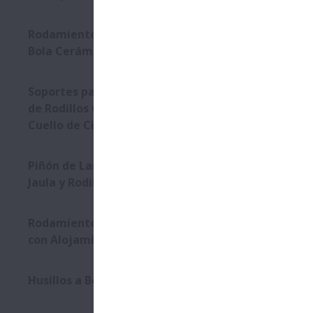
Rodamientos Híbridos con
Bola Cerámica
Soportes para Rodamientos
de Rodillos Cilíndricos de
Cuello de Cilindro
Piñón de Larga Duración con
Jaula y Rodillos ensamblados
Rodamientos Ensamblados
con Alojamiento
Husillos a Bolas para Prensas