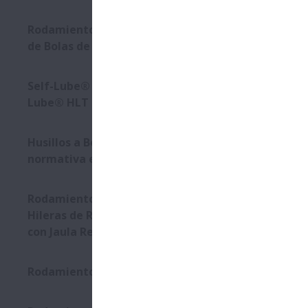
Anillos, 
ensambla
Rodamientos de Doble Hilera
de Bolas de Ranura Profunda
Sellados
inoxidab
Self-Lube® - Insertos Self-
Soportes
Lube® HLT
Cubierta
Husillos a Bolas con la
Grasa ap
normativa estándar DIN
rango de
Silver L
Rodamiento de Cuatro
Hileras de Rodillos Cilíndricos
con Jaula Reforzada
Rodamientos Aqua