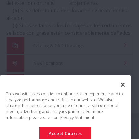
del exterior contra el alojamiento.
(h)
Si se detecta una decoloración evidente debida
al calor.
(i)
Si los sellados o los blindajes de los rodamientos
sellados con grasa están considerablemente dañados.
Catalog & CAD Drawings
NSK Locations
Global Distributor Search
This website uses cookies to enhance user experience and to
analyze performance and traffic on our website. We also
share information about your use of our site with our social
media, advertising and analytics partners. For more
information please see our
Privacy Statement
Conectar
Accept Cookies
Compartir