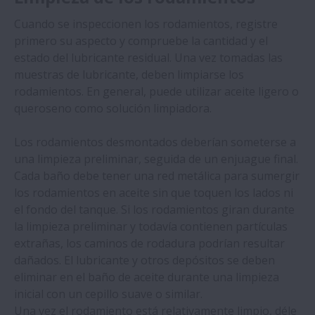
Cuando se inspeccionen los rodamientos, registre
Solución de problemas
primero su aspecto y compruebe la cantidad y el
Expan
estado del lubricante residual. Una vez tomadas las
Servicios Técnicos
muestras de lubricante, deben limpiarse los
Expan
rodamientos. En general, puede utilizar aceite ligero o
queroseno como solución limpiadora.
Mantenimiento e inspección de
rodamientos
Expan
Los rodamientos desmontados deberían someterse a
una limpieza preliminar, seguida de un enjuague final.
Manipulación de los rodamientos
Cada baño debe tener una red metálica para sumergir
los rodamientos en aceite sin que toquen los lados ni
Montaje
el fondo del tanque. Si los rodamientos giran durante
la limpieza preliminar y todavía contienen partículas
Inspección del funcionamiento
extrañas, los caminos de rodadura podrían resultar
dañados. El lubricante y otros depósitos se deben
Desmontaje
eliminar en el baño de aceite durante una limpieza
inicial con un cepillo suave o similar.
Inspección de los rodamientos
Una vez el rodamiento está relativamente limpio, déle