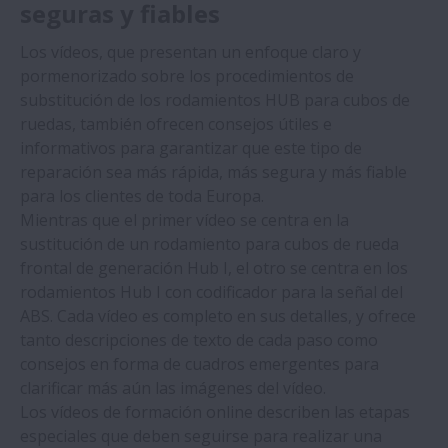
seguras y fiables
Productos
Los vídeos, que presentan un enfoque claro y
Catálogo on-line - Aftermarket Car Parts
pormenorizado sobre los procedimientos de
substitución de los rodamientos HUB para cubos de
ruedas, también ofrecen consejos útiles e
Cambio de rodamiento de rueda
informativos para garantizar que este tipo de
reparación sea más rápida, más segura y más fiable
Contáctenos
para los clientes de toda Europa.
Mientras que el primer vídeo se centra en la
sustitución de un rodamiento para cubos de rueda
frontal de generación Hub I, el otro se centra en los
rodamientos Hub I con codificador para la señal del
ABS. Cada vídeo es completo en sus detalles, y ofrece
tanto descripciones de texto de cada paso como
consejos en forma de cuadros emergentes para
clarificar más aún las imágenes del vídeo.
Los vídeos de formación online describen las etapas
especiales que deben seguirse para realizar una