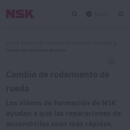
Europe
Cer
Inicio
Productos
Automoción
Automotive Aftermarket
Cambio de rodamiento de rueda
Abrir na
Cambio de rodamiento de
rueda
Automotive Aftermarket
Los vídeos de formación de NSK
ayudan a que las reparaciones de
Acerca de NSK Automotive Aftermarket
automóviles sean más rápidas,