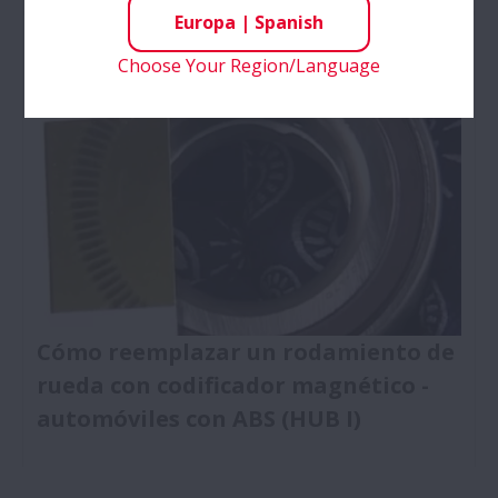
Cambio de rodamiento rueda delantera / cojinete
Europa
|
Spanish
de rueda - Este vídeo se centra en la sustitución de
un rodamiento para cubos de rueda frontal de
Choose Your Region/Language
generación Hub I y describe las etapas especiales
que deben seguirse para realizar una reparación
con éxito y completa utilizando los tipos de
herramientas correctas.
Cómo reemplazar un rodamiento de
rueda con codificador magnético -
automóviles con ABS (HUB I)
Cambio de rodamientos rueda delantera / cojinete
de rueda - Este vídeo se centra en la sustitución de