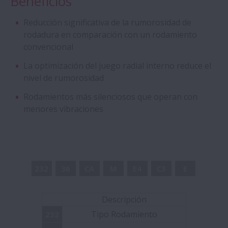
Beneficios
Husillos a Bolas con la normativa estándar
DIN
Reducción significativa de la rumorosidad de
rodadura en comparación con un rodamiento
convencional
Rodamiento de Cuatro Hileras de Rodillos
Cilíndricos con Jaula Reforzada
La optimización del juego radial interno reduce el
nivel de rumorosidad
Rodamientos Aqua
Rodamientos más silenciosos que operan con
menores vibraciones
Rodamientos especiales de Bolas de
Ranura Profunda
Rodamientos de Bolas de Contacto
232
36
CA
M
E4
C3
E
Angular de Ultra Velocidad - Serie ROBUST
Descripción
Rodamientos Anti-Desgaste Creep-Free
Tipo Rodamiento
232