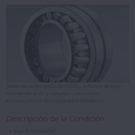
Soportes de Husillos a Bolas Serie WBK
Rodamientos de Bolas de 4 Puntos de
Contacto (Series QJ)
Rodamientos de Rodillos Cilíndricos con
Anillos Autoalineantes
Rodamientos de Rodillos Cónicos de Doble
Hilera
Series de rodamientos de rodillos esféricos de bajo
nivel de vibración y reducida rumorosidad
Rodamientos Molded-Oil
específicamente diseñados para elevadores.
Plummer Blocks y Accessorios - Serie SNN
Descripción de la Condición
Baja Rumorosidad
Rodamientos de Rodillos Esféricos - Jaula