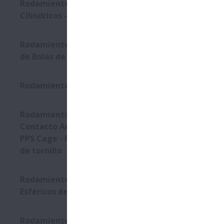
Rodamientos de Rodillos
Cilíndricos – Robustride
Rodamientos de Doble Hilera
de Bolas de Contacto Angular
Rodamientos de Triple Anillo
Rodamientos de Bolas de
Contacto Angular con jaula L-
PPS Cage - Para compresores
de tornillo
Rodamientos de Rodillos
Esféricos de empuje
Rodamientos de Rodillos