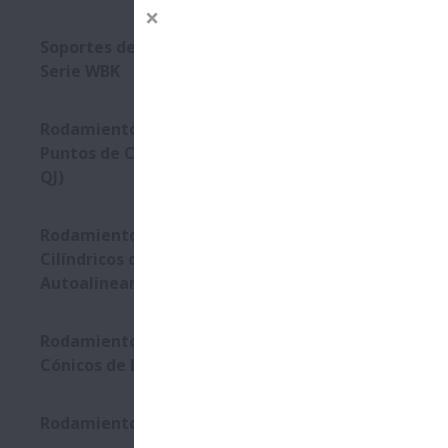
Soportes de Husillos a Bolas
Serie WBK
Rodamientos de Bolas de 4
Puntos de Contacto (Series
QJ)
Rodamientos de Rodillos
Cilíndricos con Anillos
Autoalineantes
Rodamientos de Rodillos
Cónicos de Doble Hilera
Rodamientos Molded-Oil