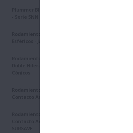
Plummer Blocks y Accessorios
Los Rodamie
- Serie SNN
rodamientos
Descrip
Rodamientos de Rodillos
Esféricos - Jaula CAM
Alta Car
Rodamientos Especiales de
Alta Vel
Doble Hilera de Rodillos
Baja Fric
Cónicos
Rodamientos de Bolas de
Caracte
Contacto Angular
Increment
Rodamientos de Bolas de
Disponib
Contacto Angular con Jaula
SURSAVE