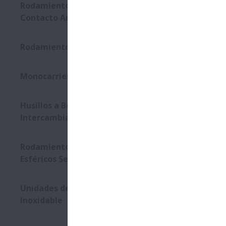
Rodamientos de Bolas de
Contacto Angular Sellados
Rodamientos ELCOMP
Monocarrier Serie MCM/MCH
Husillos a Bolas -
Intercambiables
Rodamientos de Rodillos
Esféricos Sellados
Unidades de Soporte de Acero
Inoxidable