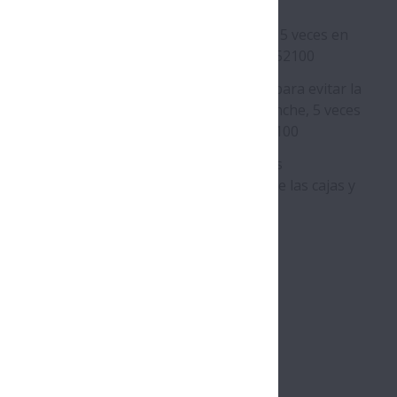
onchado
mento de la vida de desconchado de hasta 5 veces en
ración con el acero de rodamientos AISI 52100
to de la resistencia del núcleo del acero para evitar la
ura de la pista exterior tras el inicial desconche, 5 veces
 que la del acero de rodamientos AISI 52100
rodamientos SWR pueden reemplazar a los
ientos SRB estándar sin modificaciones de las cajas y
esas