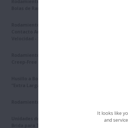
Rodamientos especiales de
Bolas de Ranura Profunda
Rodamientos de Bolas de
Contacto Angular de Ultra
Velocidad - Serie ROBUST
Rodamientos Anti-Desgaste
Creep-Free
Husillo a Bolas con Tuerca
“Extra Larga”
Rodamientos Magneto
It looks like 
Unidades de Soporte con
and service
Brida para Transmisiones