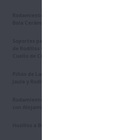
Rodamientos Híbridos con
Bola Cerámica
Soportes para Rodamientos
de Rodillos Cilíndricos de
Cuello de Cilindro
Piñón de Larga Duración con
Jaula y Rodillos ensamblados
Rodamientos Ensamblados
con Alojamiento
Husillos a Bolas para Prensas