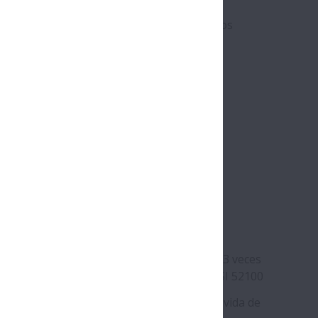
las exigentes condiciones de trabajo de los
trias
 y No-ferrosas
icios
to de la resistencia al desgaste de hasta 3 veces
arándolo con el acero de rodamientos AISI 52100
nución del rozamiento para prolongar la vida de