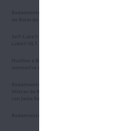
Rodamientos de Doble Hilera
de Bolas de Ranura Profunda
Self-Lube® - Insertos Self-
Lube® HLT
Husillos a Bolas con la
normativa estándar DIN
Rodamiento de Cuatro
Hileras de Rodillos Cilíndricos
con Jaula Reforzada
Rodamientos Aqua