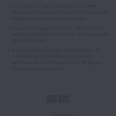
Vis à billes de très grandes dimensions
Conception de Cage Optimisée – la nouvelle
conception réduit les contraintes internes dans la
Roulements Magneto
cage et supprime l’usure des rouleaux
Capacité de Charge Supérieure – la conception
Roulements avec collerettes - Pour
interne avancée permet d’utiliser des rouleaux de
transmissions
plus grande taille
Fonctionnement à Hautes Températures – le
Roulements hybrides à billes céramiques
traitement de stabilité dimensionnelle est
désormais fourni en standard pour les bagues
Paliers en deux parties à rouleaux
intérieures et extérieures
cylindriques auto-alignants
Cage à rouleaux avec arbre intégré
E
CA
Paliers à roulements intégrés
Description