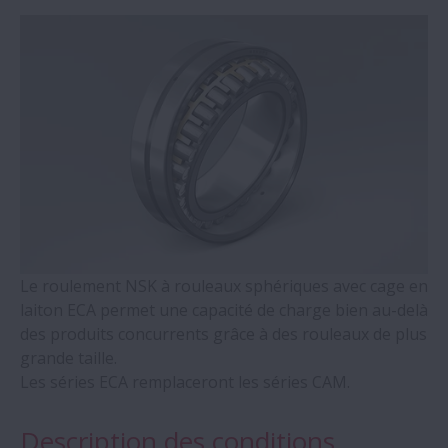
Unités de support de vis à billes - série
WBK
Roulements à 4 Points de contact - Séries
QJ
Roulements auto-alignants à rouleaux
cylindriques
Roulements à double rangée de rouleaux
Le roulement NSK à rouleaux sphériques avec cage en
coniques
laiton ECA permet une capacité de charge bien au-delà
des produits concurrents grâce à des rouleaux de plus
Roulements Molded-Oil
grande taille.
Les séries ECA remplaceront les séries CAM.
Paliers en deux parties et accessoires -
Séries SNN
Description des conditions