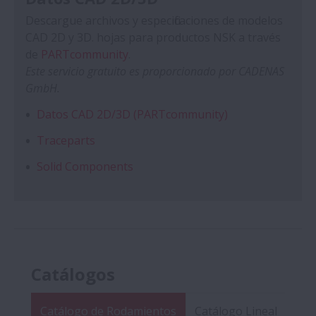
Descargue archivos y especificaciones de modelos
CAD 2D y 3D. hojas para productos NSK a través
de
PARTcommunity
.
Este servicio gratuito es proporcionado por CADENAS
GmbH.
Datos CAD 2D/3D (PARTcommunity)
Traceparts
Solid Components
Catálogos
Catálogo de Rodamientos
Catálogo Lineal
Ind