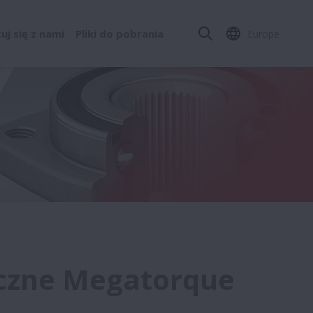
j się z nami
Pliki do pobrania
Europe
ryczne Megatorque