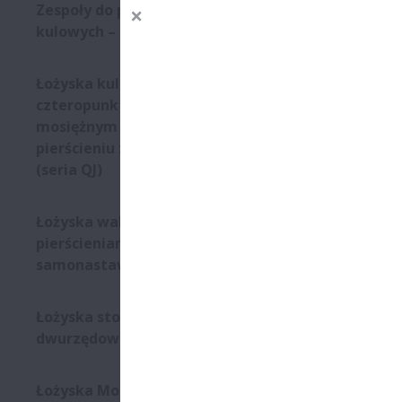
NSK
Zespoły do podparcia śrub
kulowych – seria WBK
Łożyska kulkowe
czteropunktowe z koszykiem
mosiężnym prowadzonym na
pierścieniu zewnętrznym
(seria QJ)
Łożyska walcowe z
pierścieniami
samonastawnymi
Łożyska stożkowe
dwurzędowe
Łożyska Molded-Oil