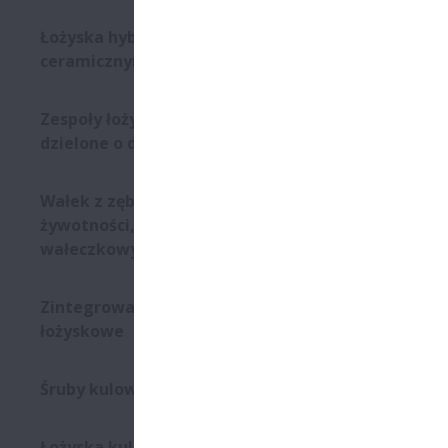
Łożyska hybrydowe z kulkami
ceramicznymi
Zespoły łożyskowe walcowe
dzielone o długiej żywotności
Wałek z zębnikiem o dużej
żywotności, ze złożeniem
wałeczkowym
Zintegrowane zespoły
łożyskowe
Śruby kulowe w prasach
Łożyska kulkowe skośne