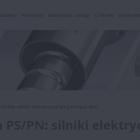
odukty
Przemysł
Narzędzia i usługi
O firmie
Skontaktu
a PS/PN: silniki elektryczne Megatorque NSK
a PS/PN: silniki elekt