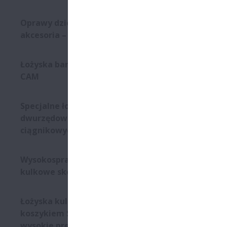
Oprawy dzielone oraz
akcesoria – seria SNN
Seria PS/PN
rozdzielczo
Łożyska baryłkowe - koszyk
bezpośredni
CAM
urządzeń or
substancji 
Specjalne łożyska stożkowe
dwurzędowe do przekładni
Opis st
ciągnikowych
Wysoka 
Wysokosprawne łożyska
kulkowe skośne
Łożyska kulkowe skośne z
koszykiem SURSAVE - bardzo
wysokie prędkości