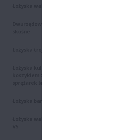
Łożyska walcowe - Robustride
Dwurzędowe łożyska kulkowe
skośne
Łożyska trójpierścieniowe
Łożyska kulkowe skośne z
koszykiem z L-PPS do
sprężarek śrubowych
Łożyska baryłkowe wzdłużne
Łożyska walcowe serii EMM-
VS