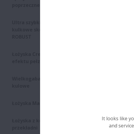
poprzeczne
Troska o
Ultra szybkie łożyska
kulkowe skośne z serii
ROBUST
Łożyska Creep-free wolne od
efektu pełzania
Wielkogabarytowe śruby
kulowe
Łożyska Magneto
It looks like 
Łożyska z kołnierzem do
and service
przekładni