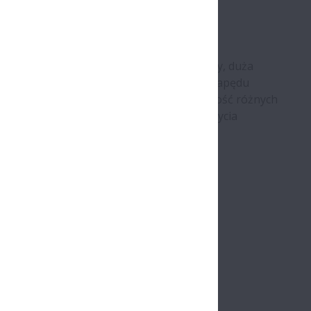
echami, takimi jak: duży moment obrotowy, duża
i kompaktowość. Te innowacyjne silniki napędu
 lekkie, zwiększają znacznie produktywność różnych
 dyrektywy UE w sprawie ograniczenia użycia
ry
ryzacja
ryzacja
biarki
ona zdrowia i opieka medyczna
rzewodniki