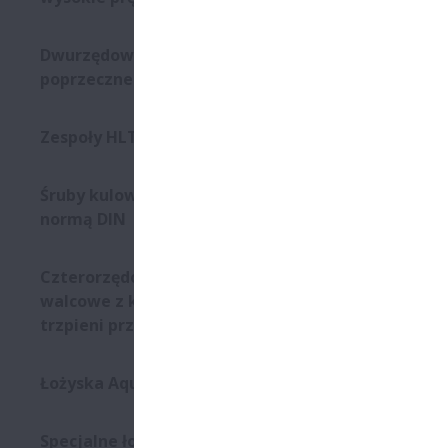
Dwurzędowe łożyska kulkowe
Cechy 
poprzeczne
Wysoka r
Zespoły HLT Self-Lube®
Skrócony
Śruby kulowe - seria zgodna z
Duży mo
normą DIN
Kompakto
Duża be
Czterorzędowe łożyska
kątowyc
walcowe z koszykiem bez
trzpieni przelotowych
Powtarza
Algoryt
Łożyska Aqua
ustawian
Szereg r
Specjalne łożyska kulkowe