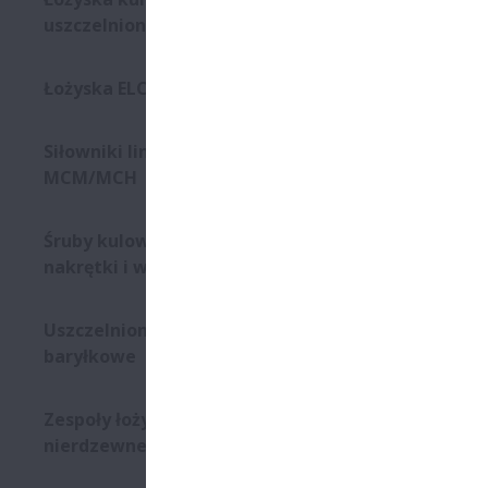
uszczelnione
Łożyska ELCOMP
Siłowniki liniowe Monocarrier
MCM/MCH
Śruby kulowe – wymienne
nakrętki i wały
Uszczelnione łożyska
baryłkowe
Zespoły łożyskowe ze stali
nierdzewnej