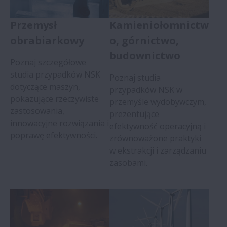
Przemysł
Kamieniołomnictw
obrabiarkowy
o, górnictwo,
budownictwo
Poznaj szczegółowe
studia przypadków NSK
Poznaj studia
dotyczące maszyn,
przypadków NSK w
pokazujące rzeczywiste
przemyśle wydobywczym,
zastosowania,
prezentujące
innowacyjne rozwiązania i
efektywność operacyjną i
poprawę efektywności.
zrównoważone praktyki
w ekstrakcji i zarządzaniu
zasobami.