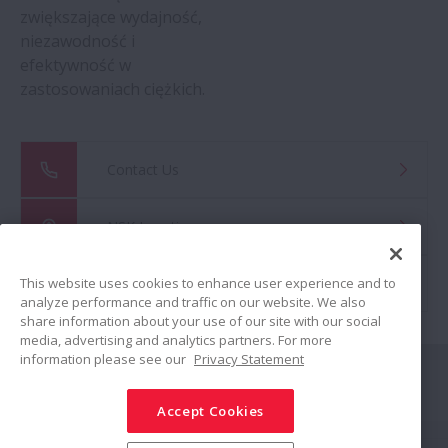
zwiększające wydajność,
niezawodność i
efektywność w
zastosowaniach ciężkich.
Contact Us
NSK Locations
This website uses cookies to enhance user experience and to
Global Distributor Search
analyze performance and traffic on our website. We also
share information about your use of our site with our social
media, advertising and analytics partners. For more
information please see our
Privacy Statement
Połącz
Accept Cookies
Udostępnij