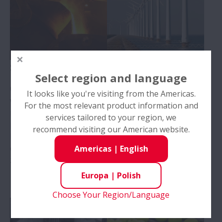
Stal i metale
Turbiny wiatrowe
Select region and language
Odkryj studia przypadków
Explore case studies on
It looks like you're visiting from the Americas.
w przemyśle stalowym i
NSK bearings in wind
For the most relevant product information and
metalowym,
turbines, showcasing
services tailored to your region, we
podkreślające innowacje
innovations that boost
recommend visiting our American website.
NSK w produkcji,
efficiency, durability, and
efektywności i
performance in
Americas
|
English
zrównoważonym rozwoju.
renewable energy
production.
Europa
|
Polish
Choose Your Region/Language