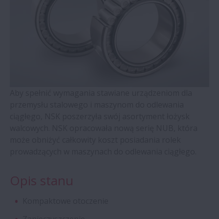
Zespoły do podparcia śrub kulowych –
seria WBK
Łożyska kulkowe czteropunktowe z
koszykiem mosiężnym prowadzonym na
pierścieniu zewnętrznym (seria QJ)
Aby spełnić wymagania stawiane urządzeniom dla
Łożyska walcowe z pierścieniami
przemysłu stalowego i maszynom do odlewania
samonastawnymi
ciągłego, NSK poszerzyła swój asortyment łożysk
walcowych. NSK opracowała nową serię NUB, która
może obniżyć całkowity koszt posiadania rolek
Łożyska stożkowe dwurzędowe
prowadzących w maszynach do odlewania ciągłego.
Łożyska Molded-Oil
Opis stanu
Oprawy dzielone oraz akcesoria – seria
Kompaktowe otoczenie
SNN