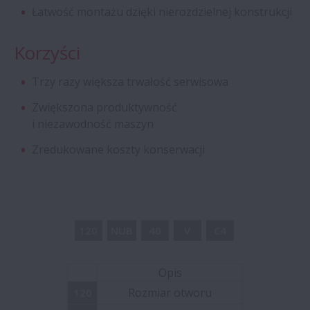
Łatwość montażu dzięki nierozdzielnej konstrukcji
Czterorzędowe łożyska walcowe z
koszykiem bez trzpieni przelotowych
Korzyści
Trzy razy większa trwałość serwisowa
Łożyska Aqua
Zwiększona produktywność
i niezawodność maszyn
Specjalne łożyska kulkowe poprzeczne
Zredukowane koszty konserwacji
Ultra szybkie łożyska kulkowe skośne z
serii ROBUST
Łożyska Creep-free wolne od efektu
120
NUB
40
V
C4
pełzania
Opis
Wielkogabarytowe śruby kulowe
Rozmiar otworu
120