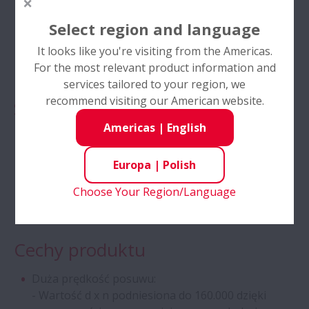
Ciężkie obciążenia
Select region and language
Łożyska baryłkowe - koszyk CAM
Wysoka prędkość
It looks like you're visiting from the Americas.
Specjalne łożyska stożkowe dwurzędowe
For the most relevant product information and
Niewielki szum
do przekładni ciągnikowych
services tailored to your region, we
recommend visiting our American website.
Sektory
Wysokosprawne łożyska kulkowe skośne
Americas
|
English
Obrabiarki
Półprzewodniki
Łożyska kulkowe skośne z koszykiem
Europa
|
Polish
SURSAVE - bardzo wysokie prędkości
Obróbka drewna
Choose Your Region/Language
Dwurzędowe łożyska kulkowe poprzeczne
Cechy produktu
Zespoły HLT Self-Lube®
Duża prędkość posuwu:
- Wartość d x n podniesiona do 160.000 dzięki
Śruby kulowe - seria zgodna z normą DIN