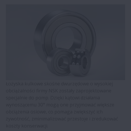
Zespoły do podparcia śrub kulowych –
seria WBK
Łożyska kulkowe czteropunktowe z
koszykiem mosiężnym prowadzonym na
pierścieniu zewnętrznym (seria QJ)
Łożyska walcowe z pierścieniami
samonastawnymi
Łożyska kulkowe skośne dwurzędowe o wysokiej
Łożyska stożkowe dwurzędowe
obciążalności firmy NSK zostały zaprojektowane
specjalnie do pomp. Dzięki kątowi działania
Łożyska Molded-Oil
wynoszącemu 30° mogą one przyjmować większe
obciążenia osiowe, co pomaga zwiększyć ich
Oprawy dzielone oraz akcesoria – seria
żywotność, zminimalizować przestoje i zredukować
SNN
koszty konserwacji.