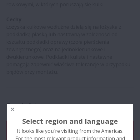
rowkowymi, w których poruszają się kulki.
Cechy
Łożyska kulkowe wzdłużne dzielą się na łożyska z
podkładką płaską lub nastawną w zależności od
kształtu podkładki oprawy (czoła pierścienia
zewnętrznego) oraz na jednokierunkowe i
dwukierunkowe. Podkładki kuliste i nastawne
pomagają zapewnić właściwe tolerancje w przypadku
błędów przy montażu.
Produkty
Select region and language
It looks like you're visiting from the Americas.
Produkty
For the most relevant product information and