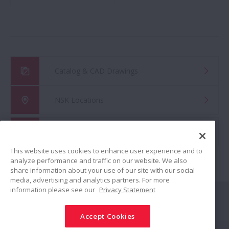
Catalog & CAD Drawings
NSK Locations
Global Distributor Search
This website uses cookies to enhance user experience and to
analyze performance and traffic on our website. We also
share information about your use of our site with our social
media, advertising and analytics partners. For more
information please see our
Privacy Statement
Połącz
Accept Cookies
Udostępnij