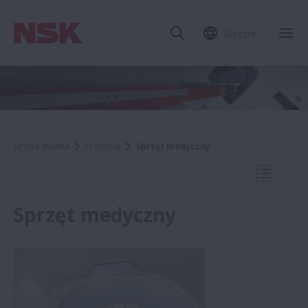
Europe
Zam
Strona główna
Przemysł
Sprzęt medyczny
Otwórz 
Sprzęt medyczny
Przemysł
Przemysł papierniczy