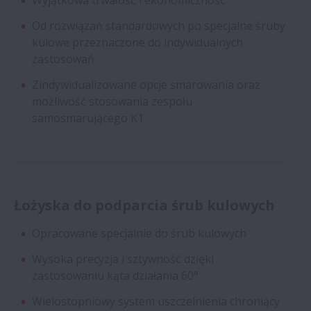
Wyjątkowa trwałość i ekonomiczność
Od rozwiązań standardowych po specjalne śruby
kulowe przeznaczone do indywidualnych
zastosowań
Zindywidualizowane opcje smarowania oraz
możliwość stosowania zespołu
samosmarującego K1
Łożyska do podparcia śrub kulowych
Opracowane specjalnie do śrub kulowych
Wysoka precyzja i sztywność dzięki
zastosowaniu kąta działania 60°
Wielostopniowy system uszczelnienia chroniący