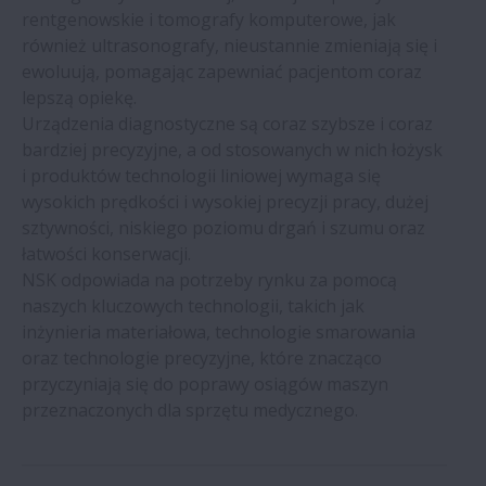
Maszyny przetwórstwa spożywczego
rentgenowskie i tomografy komputerowe, jak
również ultrasonografy, nieustannie zmieniają się i
ewoluują, pomagając zapewniać pacjentom coraz
Sprzęt medyczny
lepszą opiekę.
Urządzenia diagnostyczne są coraz szybsze i coraz
Motocykle
bardziej precyzyjne, a od stosowanych w nich łożysk
i produktów technologii liniowej wymaga się
Urządzenia biurowe
wysokich prędkości i wysokiej precyzji pracy, dużej
sztywności, niskiego poziomu drgań i szumu oraz
łatwości konserwacji.
Przemysł półprzewodnikowy
NSK odpowiada na potrzeby rynku za pomocą
naszych kluczowych technologii, takich jak
Produkcja oleju palmowego
inżynieria materiałowa, technologie smarowania
oraz technologie precyzyjne, które znacząco
przyczyniają się do poprawy osiągów maszyn
Przemysł cukrowniczy
przeznaczonych dla sprzętu medycznego.
Pompy i sprężarki