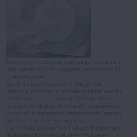
Motoryzacja
Maszyny do formowania wtryskowego
Turbiny wiatrowe
Światowy rynek sprzętu medycznego rozwija się, a
jego wartość w 2014 r. osiągnęła poziom około 30
Kolejnictwo
trylionów jenów.
Sprzęt medyczny dzieli się na dwie główne
Rolnictwo
kategorie: przyrządy do leczenia (skalpele, cewniki,
rozruszniki serca, soczewki kontaktowe itp.) oraz
Silniki przemysłowe
przyrządy do diagnostyki (aparaty rentgenowskie,
tomografy komputerowe, ultrasonografy, aparaty
do rezonansu magnetycznego itp.).
Przekładnie
Technologie stosowane w medycznych systemach
do diagnostyki obrazowej, takich jak aparaty