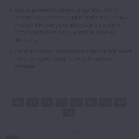
Łożyska Magneto
Zakres produktów obejmuje typ NNU, który
posiada dwa obrzeża na pierścieniu zewnętrznym
Łożyska z kołnierzem do przekładni
oraz typ NN, który charakteryzuje się dobrym
rozprowadzaniem smaru w trakcie ‘procesu
docierania’
Łożyska hybrydowe z kulkami
ceramicznymi
Pierścień zewnętrzny posiada w standardzie rowek
i otwory olejowe (E44). Pozwala to na łatwą
wymianę
Zespoły łożyskowe walcowe dzielone o
długiej żywotności
Wałek z zębnikiem o dużej żywotności, ze
złożeniem wałeczkowym
NN
30
17
TB
KR
E44
CC0
P4
Zintegrowane zespoły łożyskowe
Opis
Śruby kulowe w prasach