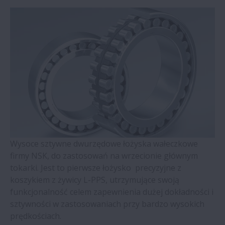
Zespoły do podparcia śrub kulowych –
seria WBK
Łożyska kulkowe czteropunktowe z
koszykiem mosiężnym prowadzonym na
pierścieniu zewnętrznym (seria QJ)
Łożyska walcowe z pierścieniami
samonastawnymi
Wysoce sztywne dwurzędowe łożyska wałeczkowe
Łożyska stożkowe dwurzędowe
firmy NSK, do zastosowań na wrzecionie głównym
tokarki. Jest to pierwsze łożysko precyzyjne z
Łożyska Molded-Oil
koszykiem z żywicy L-PPS, utrzymujące swoją
funkcjonalność celem zapewnienia dużej dokładności i
Oprawy dzielone oraz akcesoria – seria
sztywności w zastosowaniach przy bardzo wysokich
SNN
prędkościach.