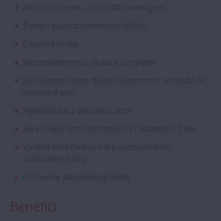
Alta risoluzione – 2.621.440 punti/giro
Inserti Self-Lube della Serie HLT
Tempo di posizionamento ridotto
Viti a Ricircolazione di Sfere a Norme DIN
Coppia elevata
Motore/elemento motore compatto
Cuscinetti a quattro corone di rulli
Elevata precisione di posizionamento assoluto: 90
cilindrici con gabbia a perni (Stud-Type)
secondi d'arco
Aqua Bearings
Ripetibilità ± 2 secondi d'arco
Servo algoritmo con tempo di riassetto di 1 ms
Cuscinetti radiali a sfere speciali
Varietà delle funzioni di posizionamento
controllore (I/Os)
Cuscinetti a Sfere a Contatto Obliquo di
Conforme alla direttiva RoHS
Super Precisione - Serie ROBUST per
Macchine Utensili
Benefici
Cuscinetti anti scorrimento - Serie Creep-