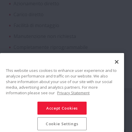
Azionamento diretto
Free
Carico diretto
Viti a Ricircolazione di Sfere di Grandi
Facilità di montaggio
Dimensioni
Manutenzione non richiesta
Completamente riprogrammabile
Cuscinetti Magneto
Nessun componente meccanico aggiuntivo
Cuscinetti flangiati per riduttori
This website uses cookies to enhance user experience and to
analyze performance and traffic on our website. We also
Cuscinetti ibridi con sfere in ceramica
share information about your use of our site with our social
media, advertising and analytics partners. For more
information please see our
Privacy Statement
Connetti
Unità cuscinetto in due metà a lunga
durata per rulli motorizzati
Accept Cookies
Condividi
Albero pignone a lunga durata con gruppo
Politica sui Social Media
Marchi commerciali
Termini & Condizioni
Cookie Settings
Politica sulla Sicurezza delle Informazioni
Politica sulla Riservatezza
rulli e gabbia