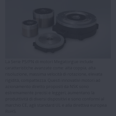
Supporto per Viti a Ricircolazione di Sfere
- Serie WBK
Cuscinetti a Sfere a Quattro Punti di
Contatto con gabbia massiccia guidata
sull'anello esterno (Serie QJ)
Cuscinetti radiali a rulli cilindrici con terzo
anello autoallineante
La Serie PS/PN di motori Megatorgue include
caratteristiche avanzate come: alta coppia, alta
risoluzione, massima velocità di rotazione, elevata
Cuscinetti a Doppia Corona di Rulli Conici
rigidità, compattezza. Questi innovativi motori ad
azionamento diretto proposti da NSK sono
Cuscinetti - Serie Molded-Oil
estremamente precisi e leggeri, aumentano la
produttività di diversi dispositivi e sono conformi al
Supporti Ritti e Accessori - Serie SNN
marchio CE, agli standard UL e alla direttiva europea
RoHS.