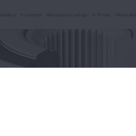
odukty
Przemysł
Narzędzia i usługi
O firmie
Skontaktu
OEM
Przemysł