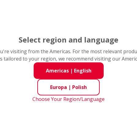
Select region and language
you're visiting from the Americas. For the most relevant prod
Łożyska piast kół
s tailored to your region, we recommend visiting our Ameri
Americas
|
English
Lżejsze, lecz zarazem mocniejsze. Udowadniamy, że
jest to możliwe
Europa
|
Polish
Choose Your Region/Language