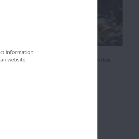
Łożyska w komponentach
uct information
elektrycznych samochodu i silnika
can website.
Nie ma zbyt trudnych obciążeń. Nasze łożyska
zniosą wszystko