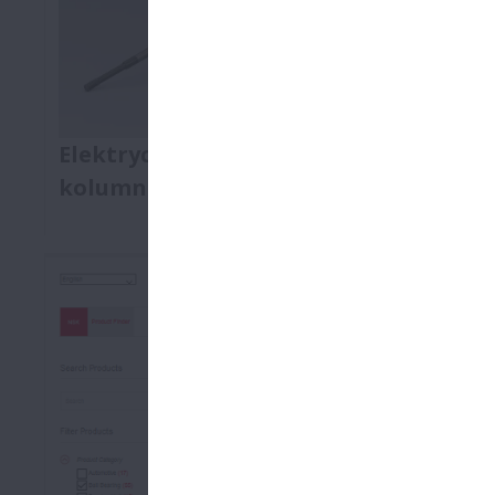
Elektrycznie odchylana teleskopowa
kolumna kierownicy
Najlepsze technologie nie są zarezerwowane
wyłącznie dla aut luksusowych