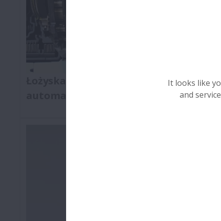
Łożyska do przekładni
It looks like 
automatycznych
and service
By paliwa starczało na dłużej