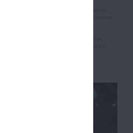
żniejszych światowych producentów i dostawców
trzeni. Silniki, łożyska do przekładni czy łożyska
e bezpieczeństo pojazdów.
 ds. kluczowych klientów koordynują światowe
ozwojowe w 27 krajach są do Państwa dyspozycji.