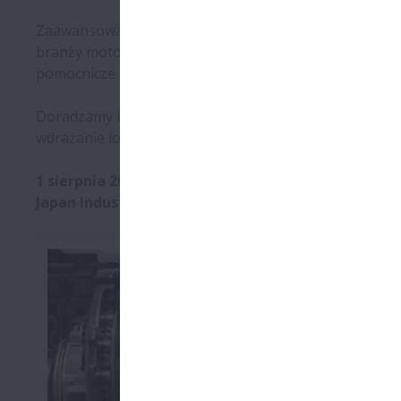
Zaawansowana technologia motoryzacyjna oparta na in
branży motoryzacyjnej, NSK dostarcza rozwiązań zapewn
pomocnicze - nasze produkty zapewniają nie tylko bar
Doradzamy i towarzyszymy klientom od początkowego e
wdrażanie lokalnie wypracowanych strategii. Nasza gl
1 sierpnia 2023 roku Światowy Business Steering z
Japan Industrial Solutions i NSK Ltd. z udziałami 50,