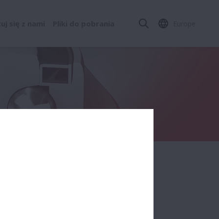
j się z nami
Pliki do pobrania
Europe