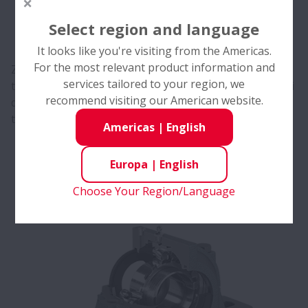
Select region and language
It looks like you're visiting from the Americas.
For the most relevant product information and
Zaprojektowane z myślą o wyjątkowej wytrzymałości w
services tailored to your region, we
trudnych warunkach, łączą w sobie dłuższą żywotność i
recommend visiting our American website.
doskonałą odporność na zużycie, zatarcie i wysoką
temperaturę.
>>
Americas
|
English
Oprawy dzielone serii SNN
Europa
|
English
Choose Your Region/Language