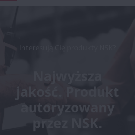
Interesują Cię produkty NSK?
Najwyższa
jakość. Produkt
autoryzowany
przez NSK.