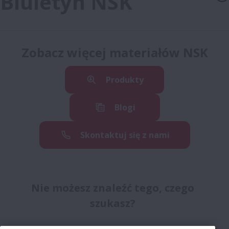
Biuletyn NSK
Zobacz więcej materiałów NSK
Produkty
Blogi
Skontaktuj się z nami
Nie możesz znaleźć tego, czego
szukasz?