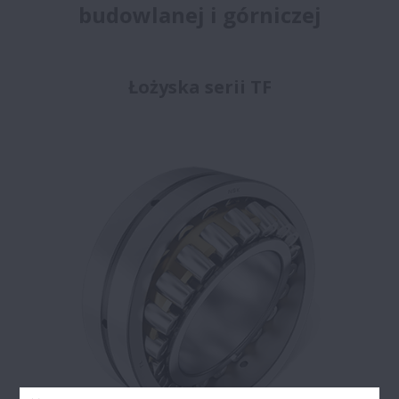
budowlanej i górniczej
Łożyska serii TF