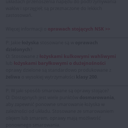
układach przenoszenia napędu do podtrzymywania
wałów i sprzęgieł; są przeznaczone do lekkich
zastosowań.
Więcej informacji o
oprawach stojących NSK >>
_____________________________________________________________
P: Jakie
łożyska
stosowane są w
oprawach
dzielonych
?
O: Stosowane z
łożyskami kulkowymi wahliwymi
lub
łożyskami baryłkowymi o dużej
nośności
oprawy dzielone są standardowo produkowane z
żeliwa
o wysokiej wytrzymałości
klasy 200
.
_____________________________________________________________
P: W jaki sposób smarowane są oprawy stojące?
O: Dostępnych jest wiele punktów
dosmarowania
,
aby zapewnić ponowne smarowanie łożyska w
zależności od układu. Stosowane ze smarowaniem
olejem lub smarem, oprawy mają możliwość
ponownego smarowania.