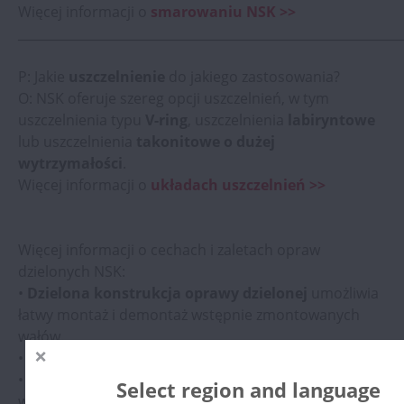
Więcej informacji o
smarowaniu NSK
>>
_____________________________________________________________
P: Jakie
uszczelnienie
do jakiego zastosowania?
O: NSK oferuje szereg opcji uszczelnień, w tym
uszczelnienia typu
V-ring
, uszczelnienia
labiryntowe
lub uszczelnienia
takonitowe o dużej
wytrzymałości
.
Więcej informacji o
układach uszczelnień
>>
Więcej informacji o cechach i zaletach opraw
dzielonych NSK:
•
Dzielona konstrukcja oprawy dzielonej
umożliwia
łatwy montaż i demontaż wstępnie zmontowanych
wałów.
• Dostępne osłony końcowe oprawy.
• Oprawy są dostarczane z pierścieniami ustalającymi
Select region and language
w celu zapewnienia osiowego ustawienia. Można je