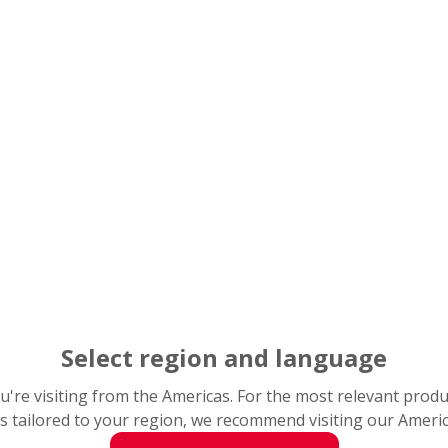
MC
M
06
040
Opis
Siłownik liniowy Mo
MC
Seria
M
Rozmiar nomin
06
Skok nominal
040
Klasa dokładno
H
Select region and language
you're visiting from the Americas. For the most relevant prod
s tailored to your region, we recommend visiting our Ameri