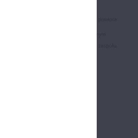
aktowa konstrukcja
mite zabezpieczenie przed korozją dzięki powłoce
mowej nakładanej
skotemperaturowym procesie elektrolitycznym
i okres bezobsługowy dzięki zastosowaniu zespołu
ującego K-1
ka dokładność i powtarzalność