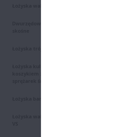
Łożyska walcowe - Robustride
Dwurzędowe łożyska kulkowe
skośne
Łożyska trójpierścieniowe
Łożyska kulkowe skośne z
koszykiem z L-PPS do
sprężarek śrubowych
Łożyska baryłkowe wzdłużne
Łożyska walcowe serii EMM-
VS