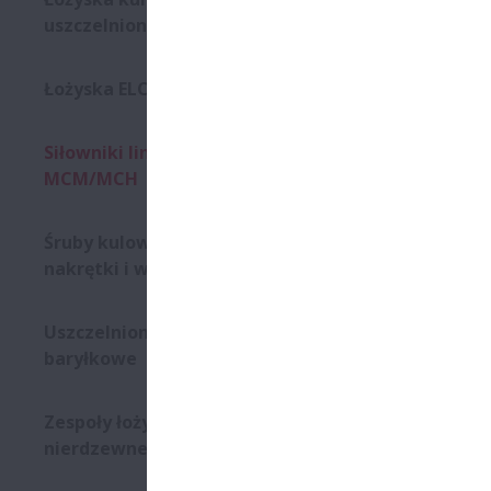
uszczelnione
Łożyska ELCOMP
Siłowniki liniowe Monocarrier
MCM/MCH
Śruby kulowe – wymienne
nakrętki i wały
Uszczelnione łożyska
baryłkowe
Zespoły łożyskowe ze stali
nierdzewnej