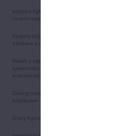
Łożyska hybrydowe z kulkami
ceramicznymi
Zespoły łożyskowe walcowe
dzielone o długiej żywotności
Wałek z zębnikiem o dużej
żywotności, ze złożeniem
wałeczkowym
Zintegrowane zespoły
łożyskowe
Śruby kulowe w prasach
Łożyska kulkowe skośne