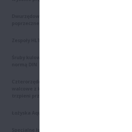
Typ lekk
serii MC
Dwurzędowe łożyska kulkowe
transpo
poprzeczne
Typ o du
w szynę 
Zespoły HLT Self-Lube®
konieczn
na całej
Śruby kulowe - seria zgodna z
normą DIN
Wiele do
- Zespół
czujnik
Czterorzędowe łożyska
w zestaw
walcowe z koszykiem bez
- Osłona
trzpieni przelotowych
- Adapte
Łożyska Aqua
Specjalne łożyska kulkowe