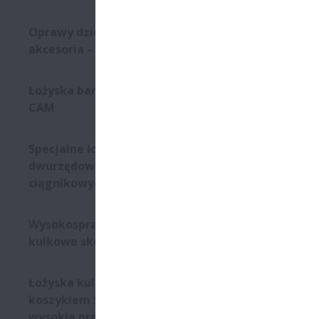
Siłowniki l
Oprawy dzielone oraz
liniową ora
akcesoria – seria SNN
po montażu.
Oferta obej
Łożyska baryłkowe - koszyk
co pozwala 
CAM
Opis st
Specjalne łożyska stożkowe
Kompakt
dwurzędowe do przekładni
ciągnikowych
Wysoka 
Wysokosprawne łożyska
kulkowe skośne
Łożyska kulkowe skośne z
koszykiem SURSAVE - bardzo
Cechy 
wysokie prędkości