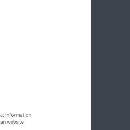
H
nocarrier
alny
ny
ści
uct information
can website.