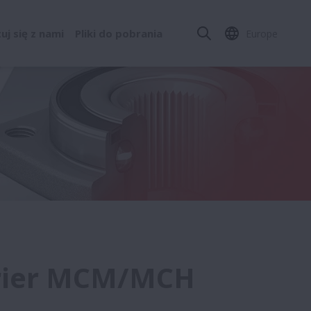
j się z nami
Pliki do pobrania
Europe
rrier MCM/MCH