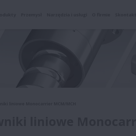
odukty
Przemysł
Narzędzia i usługi
O firmie
Skontaktu
wniki liniowe Monocarrier MCM/MCH
wniki liniowe Monoca