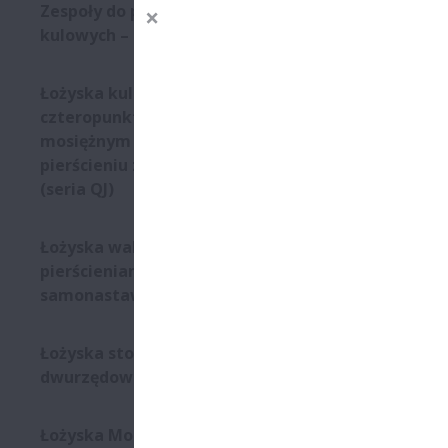
Zespoły do podparcia śrub
kulowych – seria WBK
Łożyska kulkowe
czteropunktowe z koszykiem
mosiężnym prowadzonym na
pierścieniu zewnętrznym
(seria QJ)
Łożyska walcowe z
pierścieniami
samonastawnymi
Łożyska stożkowe
dwurzędowe
Łożyska Molded-Oil