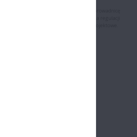
o konstrukcji zawierającej śrubę kulową, prowadnicę
nia i eliminujące konieczność dokonywania regulacji
ie są wymagane żadne dodatkowe prace projektowe.
ulowej,
ry
matyka
ładunek materiałów
ona zdrowia i opieka medyczna
rzewodniki
ści