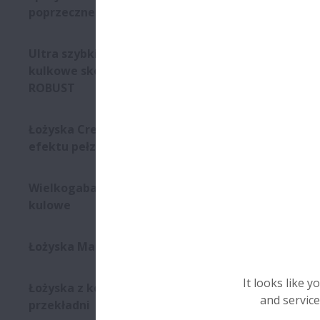
poprzeczne
Ultra szybkie łożyska
kulkowe skośne z serii
ROBUST
Łożyska Creep-free wolne od
efektu pełzania
Wielkogabarytowe śruby
kulowe
Łożyska Magneto
It looks like 
Łożyska z kołnierzem do
and service
przekładni