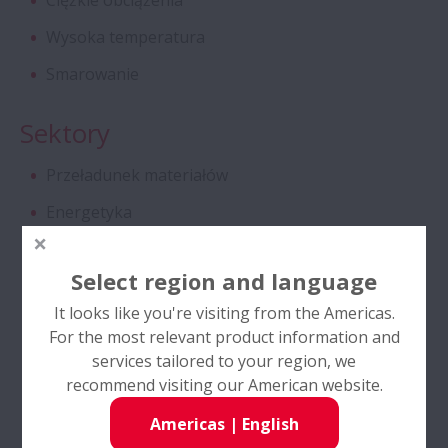
Ciężkie obciążenia
Wysoka temperatura
Łożyska baryłkowe - koszyk CAM
Smarowanie
Specjalne łożyska stożkowe dwurzędowe
do przekładni ciągnikowych
Sektory
Przeładunek materiałów
Wysokosprawne łożyska kulkowe skośne
Energetyka
Łożyska kulkowe skośne z koszykiem
Przenoszenie napędu
SURSAVE - bardzo wysokie prędkości
Select region and language
Przemysł Wydobywczy i Budowlany
It looks like you're visiting from the Americas.
Dwurzędowe łożyska kulkowe poprzeczne
Przemysł turbin wiatrowych
For the most relevant product information and
Przemysł Cementowy
services tailored to your region, we
Zespoły HLT Self-Lube®
recommend visiting our American website.
Americas
|
English
Śruby kulowe - seria zgodna z normą DIN