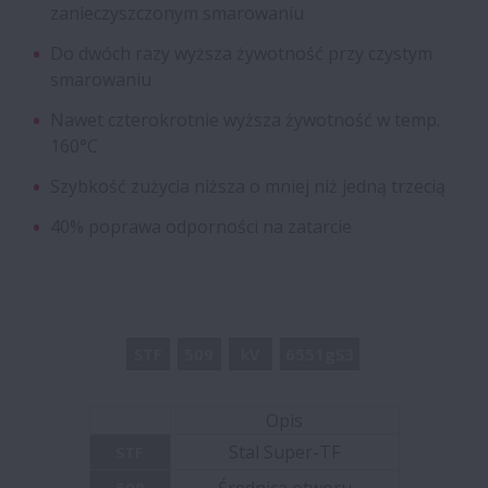
zanieczyszczonym smarowaniu
Łożyska Magneto
Do dwóch razy wyższa żywotność przy czystym
smarowaniu
Łożyska z kołnierzem do przekładni
Nawet czterokrotnie wyższa żywotność w temp.
Łożyska hybrydowe z kulkami
160°C
ceramicznymi
Szybkość zużycia niższa o mniej niż jedną trzecią
40% poprawa odporności na zatarcie
Zespoły łożyskowe walcowe dzielone o
długiej żywotności
Wałek z zębnikiem o dużej żywotności, ze
złożeniem wałeczkowym
STF
509
kV
6551gS3
Zintegrowane zespoły łożyskowe
Opis
Stal Super-TF
STF
Śruby kulowe w prasach