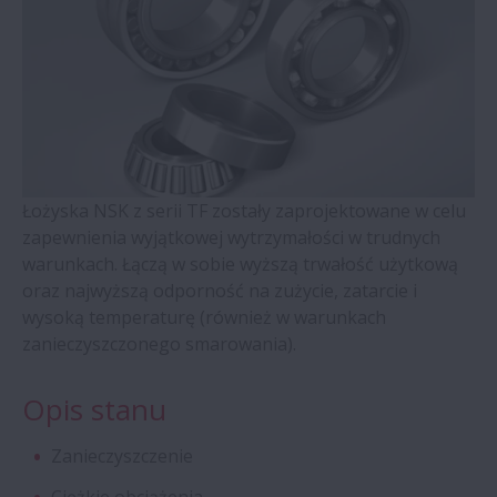
Zespoły do podparcia śrub kulowych –
seria WBK
Łożyska kulkowe czteropunktowe z
koszykiem mosiężnym prowadzonym na
pierścieniu zewnętrznym (seria QJ)
Łożyska NSK z serii TF zostały zaprojektowane w celu
Łożyska walcowe z pierścieniami
zapewnienia wyjątkowej wytrzymałości w trudnych
samonastawnymi
warunkach. Łączą w sobie wyższą trwałość użytkową
oraz najwyższą odporność na zużycie, zatarcie i
wysoką temperaturę (również w warunkach
Łożyska stożkowe dwurzędowe
zanieczyszczonego smarowania).
Łożyska Molded-Oil
Opis stanu
Oprawy dzielone oraz akcesoria – seria
Zanieczyszczenie
SNN