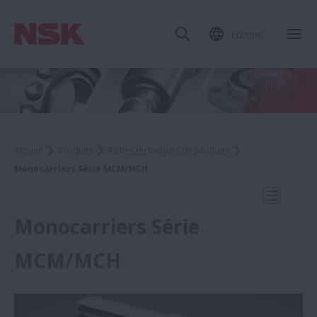
Europe
Fer
Accueil
Produits
Fiches techniques de produits
Monocarriers Série MCM/MCH
Ouvrir l
Monocarriers Série
MCM/MCH
Fiches techniques de produits