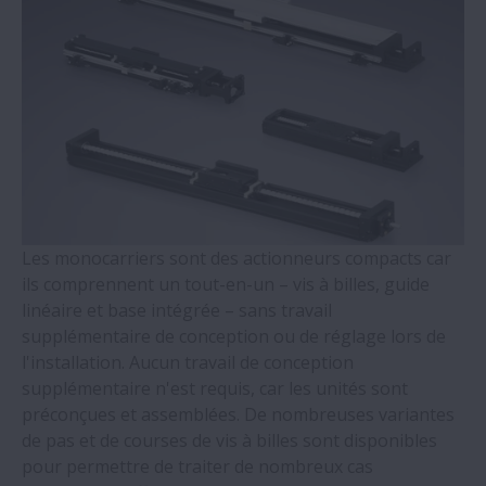
Unités de support de vis à billes - série
WBK
Roulements à 4 Points de contact - Séries
QJ
Roulements auto-alignants à rouleaux
cylindriques
Les monocarriers sont des actionneurs compacts car
ils comprennent un tout-en-un – vis à billes, guide
Roulements à double rangée de rouleaux
linéaire et base intégrée – sans travail
coniques
supplémentaire de conception ou de réglage lors de
l'installation. Aucun travail de conception
Roulements Molded-Oil
supplémentaire n'est requis, car les unités sont
préconçues et assemblées. De nombreuses variantes
Paliers en deux parties et accessoires -
de pas et de courses de vis à billes sont disponibles
Séries SNN
pour permettre de traiter de nombreux cas