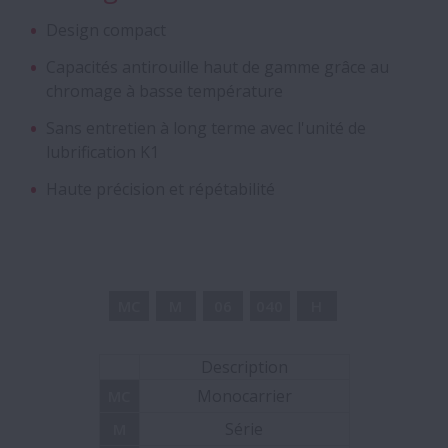
Vis à billes de très grandes dimensions
Design compact
Roulements Magneto
Capacités antirouille haut de gamme grâce au
chromage à basse température
Roulements avec collerettes - Pour
Sans entretien à long terme avec l'unité de
transmissions
lubrification K1
Haute précision et répétabilité
Roulements hybrides à billes céramiques
Paliers en deux parties à rouleaux
cylindriques auto-alignants
MC
M
06
040
H
Cage à rouleaux avec arbre intégré
Description
Monocarrier
MC
Paliers à roulements intégrés
Série
M