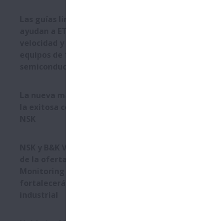
Las guías lineales de NSK
ayudan a ETEL a aportar
velocidad y precisión a los
equipos de fabricación de
semiconductores
La nueva máquina se basa en
la exitosa colaboración IMSA-
NSK
NSK y B&K Vibro: La expansión
de la oferta de Condition
Monitoring Service (CMS)
fortalecerá el negocio
industrial