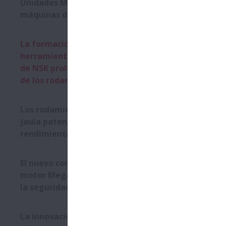
Unidades Monocarrier NSK en
máquinas de radioterapia
La formación y las
herramientas profesionales
de NSK prolongan la vida útil
de los rodamientos
Los rodamientos NSK con
jaula patentada mejoran el
rendimiento
El nuevo controlador para
motor Megatorque aumenta
la seguridad y la usabilidad
La innovación de NSK supera