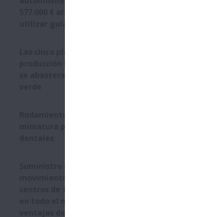
automóviles ahorra unos
necesidad de
577.000 € al año al empezar a
evitar cualq
utilizar guías lineales de NSK
El juego de
dañar los c
Las cinco plantas de
permiten un 
producción Europeas de NSK
totalmente 
se abastecen de electricidad
prescindir d
verde
Gracias a es
desmontar y 
Rodamientos de precisión en
recién inst
miniatura para tornos
Solo fue ne
dentales
en unas poc
Foto 1): Los
Suministro de soluciones de
movimiento lineal desde los
centros de fabricación de NSK
en todo el mundo: las
ventajas de una red de