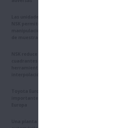
adversas
Las unidades Monocarrier
NSK permiten realizar la
manipulación rápida y precisa
¿En qué medi
de muestras de laboratorio
subestima. 
de mantenim
Junto con ot
NSK reduce los fallos en los
de material 
cuadrantes de la máquina
exposición a
herramienta durante la
las cintas t
interpolación circular
Aunque la ra
personal de
Toyota Europa otorga dos
convencional
importantes premios a NSK
Al darse cue
Europa
equipo de m
cómo montar
El personal 
Una planta de fabricación de
contaminació