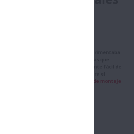
il de los
os aislantes a base de poliestireno experimentaba
rodamientos de las cintas transportadoras que
mbargo, se logró un control relativamente fácil de
n curso de formación práctico de NSK para el
o y la adopción de las
herramientoas de montaje
ntos