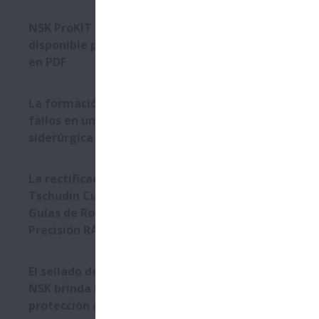
NSK ProKIT : Catálogo
disponible para su descarga
en PDF
La formación de NSK resuelve
fallos en una planta
siderúrgica
La rectificadora sin centros
Tschudin Cube 350 utiliza
Guías de Rodillos de Alta
Precisión RA de NSK
El sellado de triple labio de
NSK brinda la máxima
protección a los rodamientos