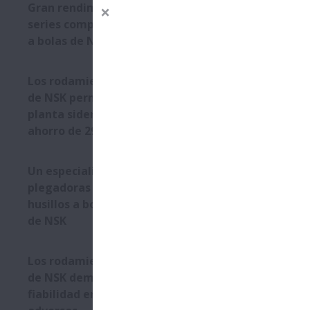
Gran rendimiento de las
series compactas de husillos
de N
a bolas de NSK
rod
Los rodamientos Self-Lube®
de NSK permiten que una
planta siderúrgica consiga un
ahorro de 292.136€
Un especialista en prensas
plegadoras opta por los
husillos a bolas de alta carga
de NSK
Los rodamientos Self-Lube®
de NSK demuestran su
fiabilidad en condiciones