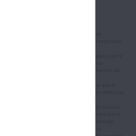
 útil? En la práctica, este factor a menudo se
que tiene mucho sentido económico abordar esta tarea
oliestireno expandido, con piezas 3D fresadas a partir
mas de cintas transportadoras, con una fuerte
o, se producían fallos repetidos en los rodamientos de
io del entorno de fabricación, otra causa fue que el
e cómo manejar los rodamientos y usaba herramientas
pidió a NSK que impartiera un curso práctico para su
icos de mantenimiento recibieron instrucciones sobre
ramientas profesionales de montaje y desmontaje.
a limpieza extrema es esencial para evitar la
 cabo la sustitución de rodamientos, existe una clara