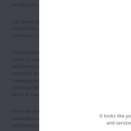
producción internacional
Las guías de rodillos NSK
simplifican la soldadura de
torres de turbinas eólicas
Una correcta formación así
como el uso de las
herramientas idoneas para el
montaje de rodamientos han
conseguido que una planta de
reciclaje de vidrio pueda
ahorrar costes
El set de demostración MCA
It looks like 
ensambla un actuador lineal
and service
NSK Monocarrier