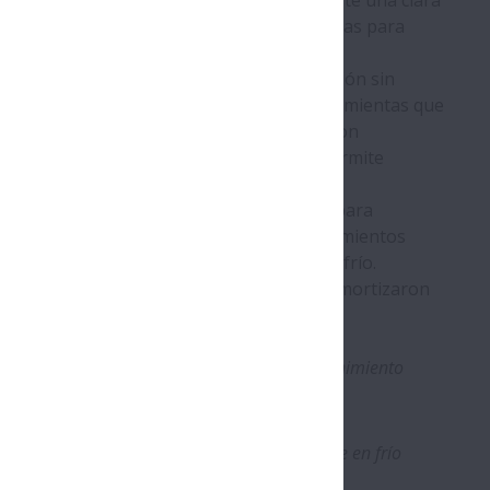
plican cuidadosamente las fuerzas necesarias para
odantes..
 pueden ejercer una gran fuerza de tracción sin
esto, están disponibles una serie de herramientas que
 productos aislantes, estas herramientas son
s y de fácil acceso, lo que finalmente permite
or inducción.
ás reducidos, ya que el tiempo necesario para
r de 5,5. Además, la vida útil de los rodamientos
n daños mecánicos durante el montaje en frío.
 que las herramientas de montaje NSK se amortizaron
 básico en todos los departamentos de mantenimiento
ntas de instalación de NSK permite un montaje en frío
rodamientos