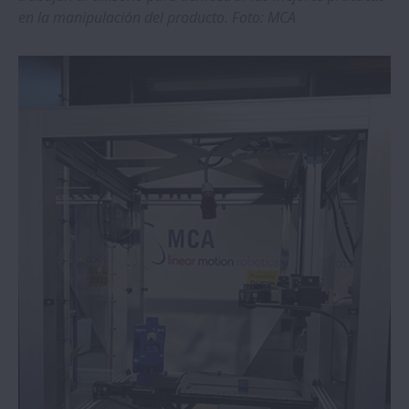
en la manipulación del producto. Foto: MCA
Un fabricante de máquinas herramienta
se beneficia de las soluciones de control
NSK Motion Solutions
Mejora en el rendimiento de los equipos
de laboratorio y diagnóstico gracias a los
sistemas de movimiento lineal de NSK
La industria pesada se beneficia de los
rodamientos de rodillos esféricos de NSK
Consiga una ventaja competitiva con los
rodamientos de rodillos esféricos TL de
NSK
Los rodamientos de rodillos esféricos