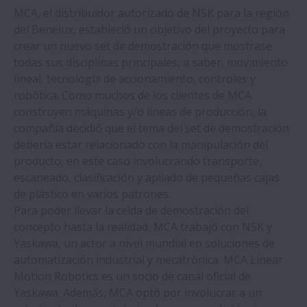
Rodamientos de precisión en miniatura
MCA, el distribuidor autorizado de NSK para la región
para tornos dentales
del Benelux, estableció un objetivo del proyecto para
crear un nuevo set de demostración que mostrase
todas sus disciplinas principales, a saber, movimiento
Suministro de soluciones de movimiento
lineal, tecnología de accionamiento, controles y
lineal desde los centros de fabricación de
robótica. Como muchos de los clientes de MCA
NSK en todo el mundo: las ventajas de una
construyen máquinas y/o líneas de producción, la
red de producción internacional
compañía decidió que el tema del set de demostración
debería estar relacionado con la manipulación del
Las guías de rodillos NSK simplifican la
producto, en este caso involucrando transporte,
soldadura de torres de turbinas eólicas
escaneado, clasificación y apilado de pequeñas cajas
de plástico en varios patrones.
Para poder llevar la celda de demostración del
Una correcta formación así como el uso de
concepto hasta la realidad, MCA trabajó con NSK y
las herramientas idoneas para el montaje
Yaskawa, un actor a nivel mundial en soluciones de
de rodamientos han conseguido que una
automatización industrial y mecatrónica. MCA Linear
planta de reciclaje de vidrio pueda
Motion Robotics es un socio de canal oficial de
ahorrar costes
Yaskawa. Además, MCA optó por involucrar a un