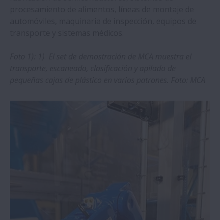
procesamiento de alimentos, líneas de montaje de
Los rodamientos NSK con jaula patentada
automóviles, maquinaria de inspección, equipos de
mejoran el rendimiento
transporte y sistemas médicos.
Foto 1): 1) El set de demostración de MCA muestra el
El nuevo controlador para motor
transporte, escaneado, clasificación y apilado de
Megatorque aumenta la seguridad y la
pequeñas cajas de plástico en varios patrones. Foto: MCA
usabilidad
La innovación de NSK supera el viejo reto
de los rodamientos en la industria minera
Los rodamientos de rodillos esféricos SWR
de NSK superan los desafíos de la colada
continua
El módulo de formación online para colada
continua ya está disponible en la NSK