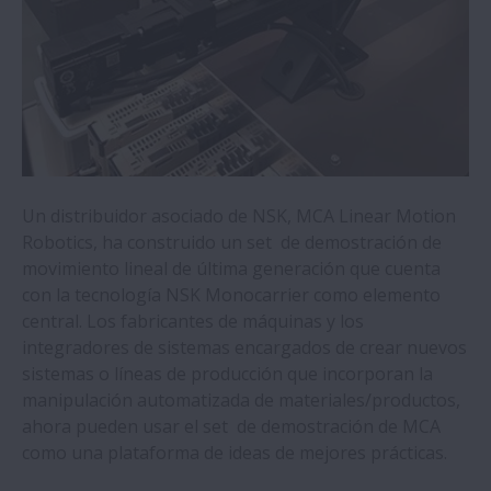
realizar la manipulación rápida y precisa
de muestras de laboratorio
NSK reduce los fallos en los cuadrantes de
la máquina herramienta durante la
interpolación circular
Toyota Europa otorga dos importantes
Un distribuidor asociado de NSK, MCA Linear Motion
premios a NSK Europa
Robotics, ha construido un set de demostración de
movimiento lineal de última generación que cuenta
con la tecnología NSK Monocarrier como elemento
Una planta de fabricación de automóviles
central. Los fabricantes de máquinas y los
ahorra unos 577.000 € al año al empezar a
integradores de sistemas encargados de crear nuevos
utilizar guías lineales de NSK
sistemas o líneas de producción que incorporan la
manipulación automatizada de materiales/productos,
Las cinco plantas de producción Europeas
ahora pueden usar el set de demostración de MCA
de NSK se abastecen de electricidad verde
como una plataforma de ideas de mejores prácticas.