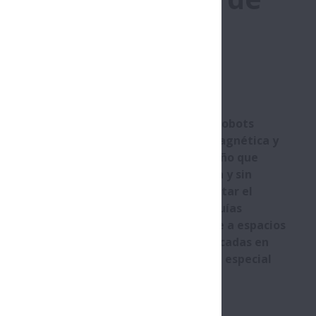
iniatura para
 la medida: los accionamientos de los robots
e sangre y los equipos de resonancia magnética y
 (por ejemplo), deben ofrecer un diseño que
s tareas de manera muy precisa y fluida y sin
taminación. Específicamente para facilitar el
gía médica, NSK ofrece una gama de guías
as en constante expansión para adaptarse a espacios
Entre las muchas características destacadas en
e encuentra un tratamiento superficial especial
 de los husillos a bolas de NSK.