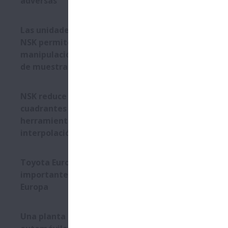
adversas
Las unidades Monocarrier
No es sorpre
NSK permiten realizar la
quirúrgicos
manipulación rápida y precisa
de torsión b
de muestras de laboratorio
requisito pr
rendimiento,
NSK cumple c
NSK reduce los fallos en los
aplicaciones
cuadrantes de la máquina
(4-15 mm de 
herramienta durante la
Muchos de e
interpolación circular
largo plazo,
una cantidad
Toyota Europa otorga dos
También se 
importantes premios a NSK
Los husillos
Europa
rodadura. U
rodadura y 
Una planta de fabricación de
silencioso d