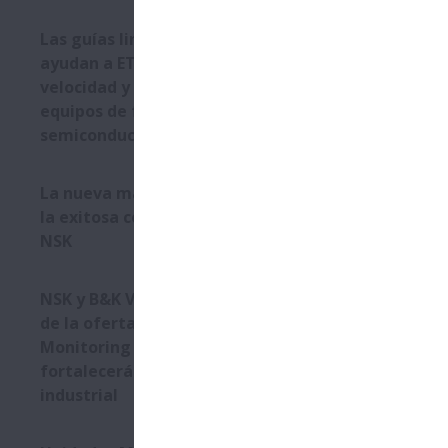
Las guías lineales de NSK
ayudan a ETEL a aportar
velocidad y precisión a los
equipos de fabricación de
semiconductores
La nueva máquina se basa en
la exitosa colaboración IMSA-
NSK
NSK y B&K Vibro: La expansión
de la oferta de Condition
Monitoring Service (CMS)
fortalecerá el negocio
industrial