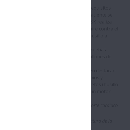
e soporte cardíaco móviles demuestra los requisitos
s sistemas, la circulación sanguínea del paciente se
do. Un husillo a bolas en miniatura de NSK realiza
repetida fuerza una cantidad definida de aire contra el
sangre circulante del paciente. Aquí, el husillo a
olución de NSK fue el criterio decisivo. En pruebas
mucho, el mejor valor: alrededor de 120 millones de
cos, los actuadores lineales de NSK también destacan
itivos de imágenes médicas como microscopios y
eales individuales como a conjuntos completos (husillo
ier de NSK con un servomotor integrado o un motor
iniatura de NSK se utilizan en sistemas de soporte cardíaco
ipos médicos incluye guías lineales en miniatura de la