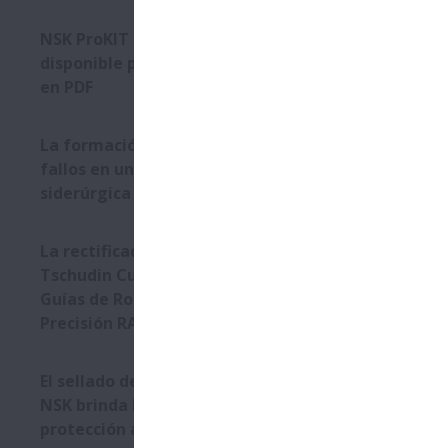
NSK ProKIT : Catálogo
disponible para su descarga
en PDF
La formación de NSK resuelve
fallos en una planta
siderúrgica
La rectificadora sin centros
Tschudin Cube 350 utiliza
Guías de Rodillos de Alta
Precisión RA de NSK
El sellado de triple labio de
NSK brinda la máxima
protección a los rodamientos