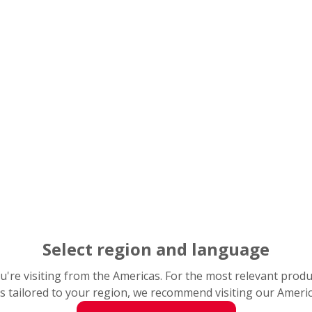
Foto 3): Los fabricantes de a
Monocarrier de NSK en las ta
Select region and language
you're visiting from the Americas. For the most relevant prod
s tailored to your region, we recommend visiting our Ameri