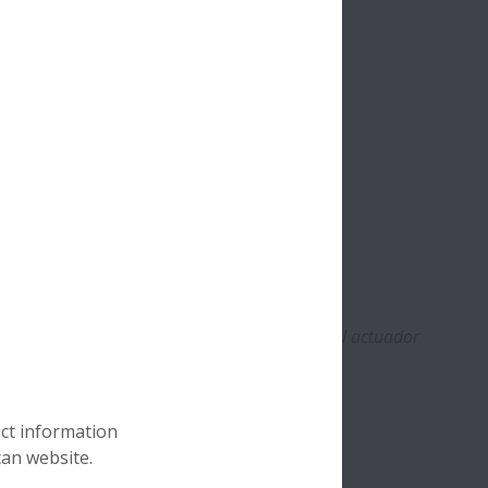
nalizadores de laboratorios médicos utilizan el actuador
reas de manipulación más exigentes
uct information
can website.