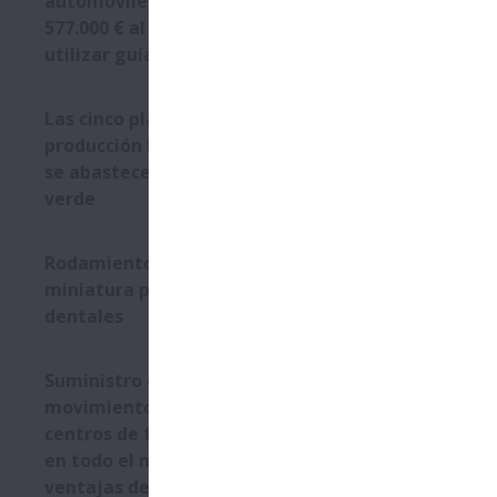
automóviles ahorra unos
componentes
577.000 € al año al empezar a
Un husillo a
utilizar guías lineales de NSK
extremos que
conecta med
una carrera 
Las cinco plantas de
diafragma, e
producción Europeas de NSK
bolas cumple
se abastecen de electricidad
Al seleccion
verde
comparativas
ciclos.
Rodamientos de precisión en
Además de l
miniatura para tornos
en instrume
dentales
sistemas de 
a bolas más
paso a paso
Suministro de soluciones de
Foto 1): Entr
movimiento lineal desde los
centros de fabricación de NSK
en todo el mundo: las
ventajas de una red de