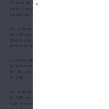
Gran rendimiento de las
series compactas de husillos
comp
a bolas de NSK
equi
Los rodamientos Self-Lube®
de NSK permiten que una
planta siderúrgica consiga un
ahorro de 292.136€
Un especialista en prensas
plegadoras opta por los
husillos a bolas de alta carga
de NSK
Los rodamientos Self-Lube®
de NSK demuestran su
fiabilidad en condiciones