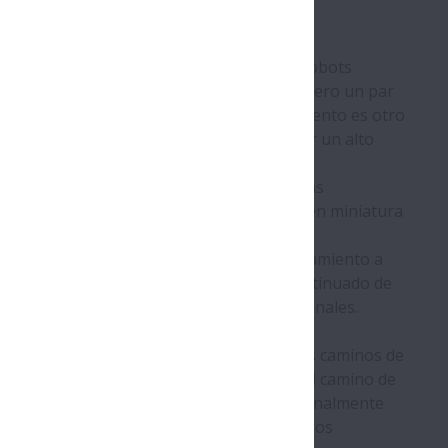
ta intrincada área de instalaciones. Los robots
de posicionamiento extremadamente alta, pero un par
striales. La máxima suavidad de funcionamiento es otro
porte cardíaco, no solo se trata de ofrecer un alto
a excelente fluidez de funcionamiento.
tes y sistemas de tecnología lineal con las
luye una amplia gama de husillos a bolas en miniatura
e lubricación K1, que permite un funcionamiento a
stema de lubricación mediante el aporte continuado de
 lineales permanentemente limpios y funcionales.
para aplicaciones de carrera corta.
 térmico especial en las superficies de los caminos de
ales para retener el lubricante dentro del camino de
asegura un funcionamiento suave y excepcionalmente
aplicaciones, NSK también puede fabricar los