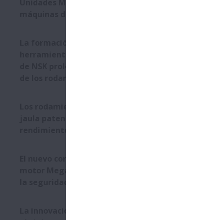
Unidades Monocarrier NSK en
máquinas de radioterapia
La formación y las
herramientas profesionales
de NSK prolongan la vida útil
de los rodamientos
Los rodamientos NSK con
jaula patentada mejoran el
rendimiento
El nuevo controlador para
motor Megatorque aumenta
la seguridad y la usabilidad
La innovación de NSK supera