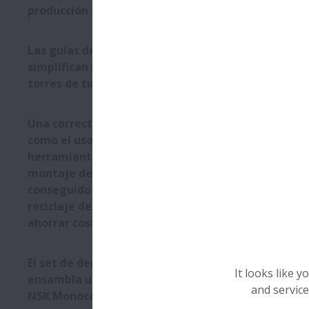
producción internacional
Las guías de rodillos NSK
simplifican la soldadura de
torres de turbinas eólicas
Una correcta formación así
como el uso de las
herramientas idoneas para el
montaje de rodamientos han
conseguido que una planta de
reciclaje de vidrio pueda
ahorrar costes
El set de demostración MCA
It looks like 
ensambla un actuador lineal
and service
NSK Monocarrier