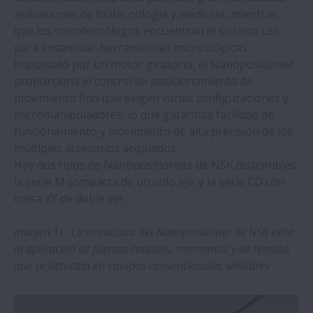
aportar velocidad y precisión a los equipos
aplicaciones de biotecnología y medicina, mientras
de fabricación de semiconductores
que los nanotecnólogos encuentran el sistema útil
para ensamblar herramientas microscópicas.
Impulsado por un motor giratorio, el Nanopositioner
La nueva máquina se basa en la exitosa
proporciona el control de posicionamiento de
colaboración IMSA-NSK
movimiento fino que exigen varias configuraciones y
micromanipuladores, lo que garantiza facilidad de
NSK y B&K Vibro: La expansión de la oferta
funcionamiento y movimiento de alta precisión de los
de Condition Monitoring Service (CMS)
múltiples accesorios acoplados.
fortalecerá el negocio industrial
Hay dos tipos de Nanopositioners de NSK disponibles:
la serie M compacta de un solo eje; y la serie CD con
mesa XY de doble eje.
Unidades Monocarrier NSK en máquinas
de radioterapia
Imagen 1): La estructura del Nanopositioner de NSK evita
la aplicación de fuerzas radiales, momentos y de tensión
La formación y las herramientas
que se detectan en equipos convencionales similares
profesionales de NSK prolongan la vida
útil de los rodamientos