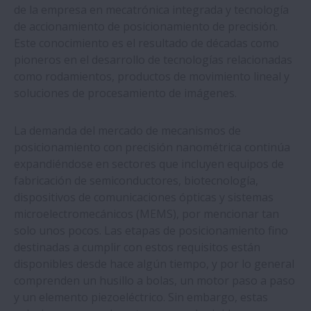
de la empresa en mecatrónica integrada y tecnología
de muestras de laboratorio
de accionamiento de posicionamiento de precisión.
Este conocimiento es el resultado de décadas como
NSK reduce los fallos en los cuadrantes de
pioneros en el desarrollo de tecnologías relacionadas
la máquina herramienta durante la
como rodamientos, productos de movimiento lineal y
interpolación circular
soluciones de procesamiento de imágenes.
Toyota Europa otorga dos importantes
La demanda del mercado de mecanismos de
premios a NSK Europa
posicionamiento con precisión nanométrica continúa
expandiéndose en sectores que incluyen equipos de
fabricación de semiconductores, biotecnología,
Una planta de fabricación de automóviles
dispositivos de comunicaciones ópticas y sistemas
ahorra unos 577.000 € al año al empezar a
microelectromecánicos (MEMS), por mencionar tan
utilizar guías lineales de NSK
solo unos pocos. Las etapas de posicionamiento fino
destinadas a cumplir con estos requisitos están
Las cinco plantas de producción Europeas
disponibles desde hace algún tiempo, y por lo general
de NSK se abastecen de electricidad verde
comprenden un husillo a bolas, un motor paso a paso
y un elemento piezoeléctrico. Sin embargo, estas