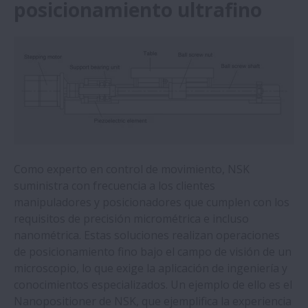
posicionamiento ultrafino
Gran rendimiento de las series compactas
de husillos a bolas de NSK
Los rodamientos Self-Lube® de NSK
permiten que una planta siderúrgica
consiga un ahorro de 292.136€
Un especialista en prensas plegadoras
opta por los husillos a bolas de alta carga
Como experto en control de movimiento, NSK
de NSK
suministra con frecuencia a los clientes
manipuladores y posicionadores que cumplen con los
Los rodamientos Self-Lube® de NSK
requisitos de precisión micrométrica e incluso
demuestran su fiabilidad en condiciones
nanométrica. Estas soluciones realizan operaciones
adversas
de posicionamiento fino bajo el campo de visión de un
microscopio, lo que exige la aplicación de ingeniería y
conocimientos especializados. Un ejemplo de ello es el
Las unidades Monocarrier NSK permiten
Nanopositioner de NSK, que ejemplifica la experiencia
realizar la manipulación rápida y precisa