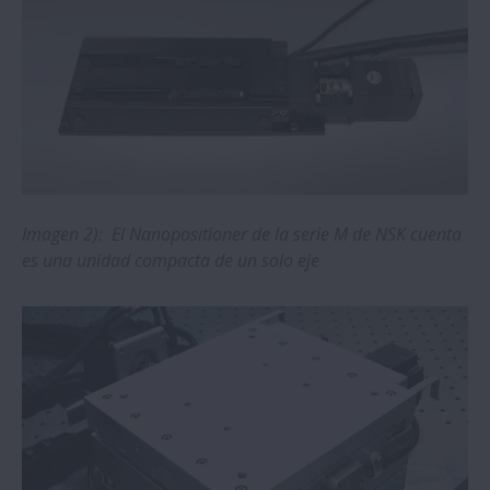
Los rodamientos NSK con jaula patentada
mejoran el rendimiento
El nuevo controlador para motor
Megatorque aumenta la seguridad y la
usabilidad
La innovación de NSK supera el viejo reto
Imagen 2): El Nanopositioner de la serie M de NSK cuenta
de los rodamientos en la industria minera
es una unidad compacta de un solo eje
Los rodamientos de rodillos esféricos SWR
de NSK superan los desafíos de la colada
continua
El módulo de formación online para colada
continua ya está disponible en la NSK