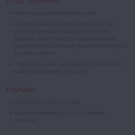
Ürün Özellikleri
Yüksek yük kapasitesi/yüksek rijitlik
Dört Sıralı Silindirik Makaralı Rulmanlar
Silindirik makaralı eksenel rulmanlar, her bir
Aqua Rulmanlar
yuvarlanma elemanındaki çevresel hız farkı
nedeniyle yüksek hızlar için uygun olmasa da,
çoğunlukla makaralı olarak yönlendirilen kompakt
Özel Sabit Bilyalı Rulmanlar
bir kafese sahiptir.
Olağanüstü yüksek yük kapasitesi için çok sıralı,
ROBUST Serisi Ultra Hızlı Eğik Bilyalı
tandem düzenlemeler mevcuttur
Rulmanlar
Faydalar
Creepfree Rulmanlar
Düşük dönüş hızları için ideal
Vidalı Mil - Süper Büyük BS
Tandem kullanımda çok sıralı düzenleme
mevcuttur
Manyeto Rulmanlar