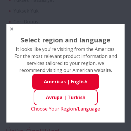
Yüksek Hassasiyet
CAM Kafesli Oynak Makaralı Rulmanlar
Yüksek Yük
Traktör Şanzımanı için Çift Sıralı Konik
Geri Dönüş
Makaralı Rulmanlar
Endüstriler
Select region and language
Yüksek Performanslı Eğik Bilyalı
It looks like you're visiting from the Americas.
Otomasyon
Rulmanlar
For the most relevant product information and
Malzeme Taşıma
services tailored to your region, we
SURSAVE Kafesli Eğik Bilyalı Rulmanlar -
recommend visiting our American website.
Paketleme
Ultra Yüksek Hız
Americas
|
English
Kauçuk ve Plastik
Özel Çift Sıralı Bilyalı Rulmanlar
Çelik & Metal
Avrupa
|
Turkish
Yardımcı Tesisler
Choose Your Region/Language
Self-Lube® HLT Serisi İç Rulmanlar
Vidalı Mil - DIN Standart Seri