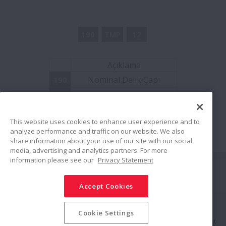
Dişli Kutularına Yönelik Flanşlı Rulmanlar
190
TMP
12
Seramik Bilyalı Hibrit Rulmanlar
Açıklama
Ayrılabilir Silindirik Makaralı Rulman
Nominal Delik Çapı
190
Üniteleri
Rulman Tipi Sembolü
TMP
Seri
Kafes ve Makaralı Pinyon Mili
12
This website uses cookies to enhance user experience and to
analyze performance and traffic on our website. We also
share information about your use of our site with our social
Entegre Rulman Grupları
media, advertising and analytics partners. For more
information please see our
Privacy Statement
Bağlan
Pres Uygulamaları için Vidalı Mil
Sürücüleri
Accept Cookies
Paylaş
Sosyal Medya Politikası
Ticari Markalar
Şartlar ve Koşullar
Keçeli Eğik Bilyalı Rulmanlar
Cookie Settings
Bilgi Güvenliği Politikası
Gizlilik Politikası
Modern Slavery Statement