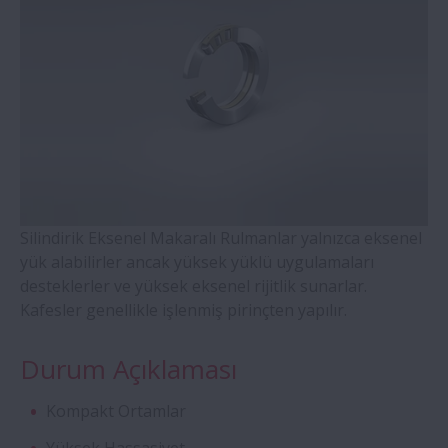
WBK Serisi Vidalı Mil Destek
Temaslı Bilyalı Rulmanlar- Dört Noktadan
Temaslı Pirinç Kafesli Bilyalı Rulmanlar (QJ
Serisi)
Hizalama Bilezikli Silindirik Makaralı
Rulmanlar
Silindirik Eksenel Makaralı Rulmanlar yalnızca eksenel
yük alabilirler ancak yüksek yüklü uygulamaları
Çift Sıralı Konik Makaralı Rulmanlar
desteklerler ve yüksek eksenel rijitlik sunarlar.
Kafesler genellikle işlenmiş pirinçten yapılır.
Molded-Oil Rulmanlar
Durum Açıklaması
SNN Serisi Plummer Blokları ve
Aksesuarlar
Kompakt Ortamlar