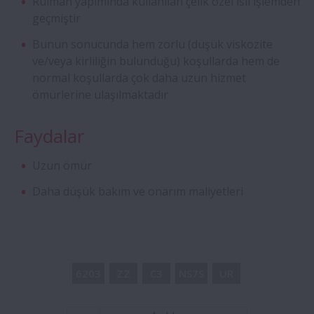
Rulman yapımında kullanılan çelik özel ısıl işlemden
geçmiştir
Dört Sıralı Silindirik Makaralı Rulmanlar
Bunun sonucunda hem zorlu (düşük viskozite
ve/veya kirliliğin bulunduğu) koşullarda hem de
Aqua Rulmanlar
normal koşullarda çok daha uzun hizmet
ömürlerine ulaşılmaktadır
Özel Sabit Bilyalı Rulmanlar
Faydalar
ROBUST Serisi Ultra Hızlı Eğik Bilyalı
Uzun ömür
Rulmanlar
Daha düşük bakım ve onarım maliyetleri
Creepfree Rulmanlar
Vidalı Mil - Süper Büyük BS
6203
ZZ
C3
NS7S
UR
Manyeto Rulmanlar