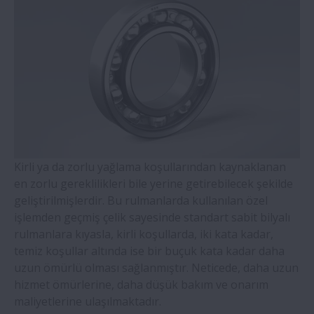
WBK Serisi Vidalı Mil Destek
Temaslı Bilyalı Rulmanlar- Dört Noktadan
Temaslı Pirinç Kafesli Bilyalı Rulmanlar (QJ
Serisi)
Hizalama Bilezikli Silindirik Makaralı
Rulmanlar
Kirli ya da zorlu yağlama koşullarından kaynaklanan
en zorlu gereklilikleri bile yerine getirebilecek şekilde
Çift Sıralı Konik Makaralı Rulmanlar
geliştirilmişlerdir. Bu rulmanlarda kullanılan özel
işlemden geçmiş çelik sayesinde standart sabit bilyalı
Molded-Oil Rulmanlar
rulmanlara kıyasla, kirli koşullarda, iki kata kadar,
temiz koşullar altında ise bir buçuk kata kadar daha
SNN Serisi Plummer Blokları ve
uzun ömürlü olması sağlanmıştır. Neticede, daha uzun
Aksesuarlar
hizmet ömürlerine, daha düşük bakım ve onarım
maliyetlerine ulaşılmaktadır.