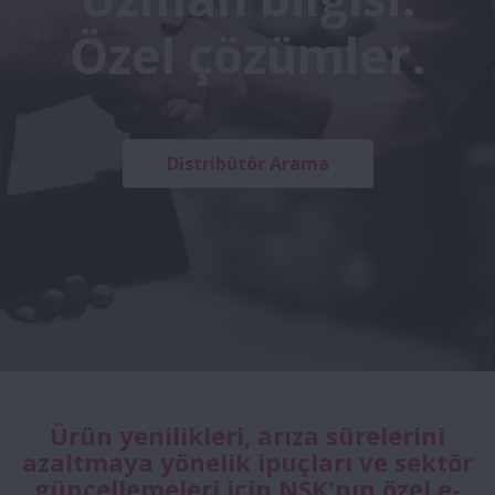
Özel çözümler.
Distribütör Arama
Ürün yenilikleri, arıza sürelerini
azaltmaya yönelik ipuçları ve sektör
güncellemeleri için NSK'nın özel e-