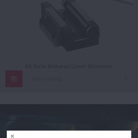
RA Serisi Makaralı Lineer Kılavuzlar
Daha fazla bilgi