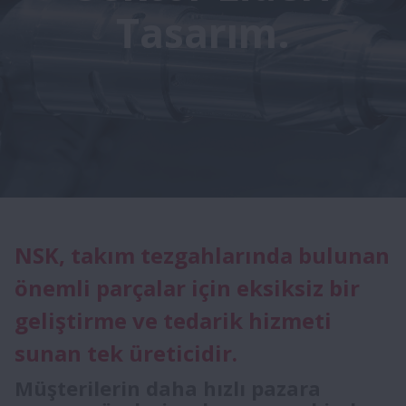
Tasarım.
NSK, takım tezgahlarında bulunan
önemli parçalar için eksiksiz bir
geliştirme ve tedarik hizmeti
sunan tek üreticidir.
Müşterilerin daha hızlı pazara